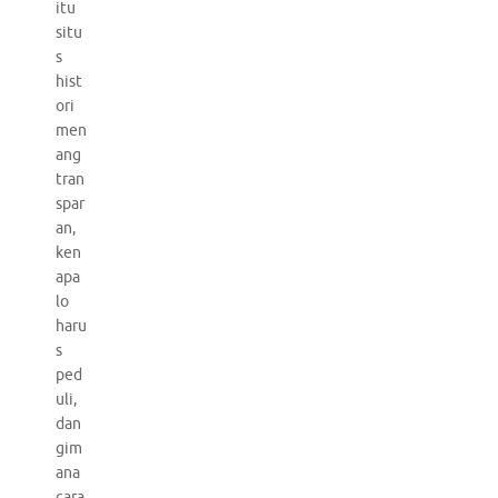
itu
situ
s
hist
ori
men
ang
tran
spar
an,
ken
apa
lo
haru
s
ped
uli,
dan
gim
ana
cara