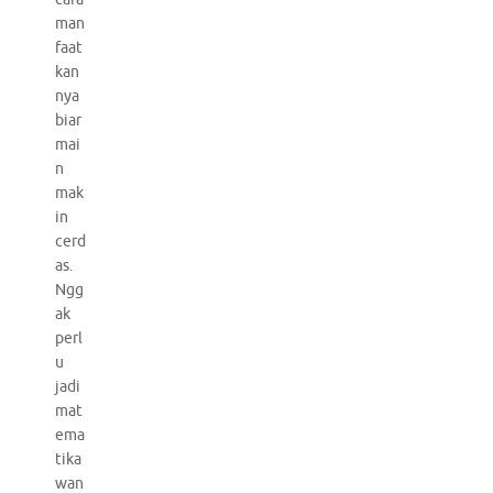
man
faat
kan
nya
biar
mai
n
mak
in
cerd
as.
Ngg
ak
perl
u
jadi
mat
ema
tika
wan