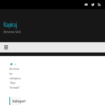
Skip
to
content
Kapiraj
Review Slot
Home
Archive
by
category
"Slot
Terbaik"
Kategori: