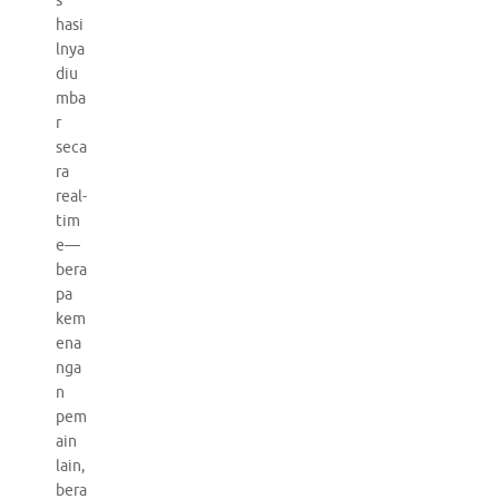
s
hasi
lnya
diu
mba
r
seca
ra
real-
tim
e—
bera
pa
kem
ena
nga
n
pem
ain
lain,
bera