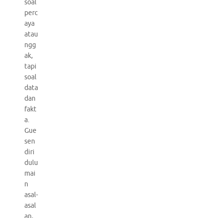
soal
perc
aya
atau
ngg
ak,
tapi
soal
data
dan
fakt
a.
Gue
sen
diri
dulu
mai
n
asal-
asal
an,