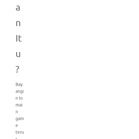
a
n
It
u
?
Bay
angi
n lo
mai
n
gam
e
teru