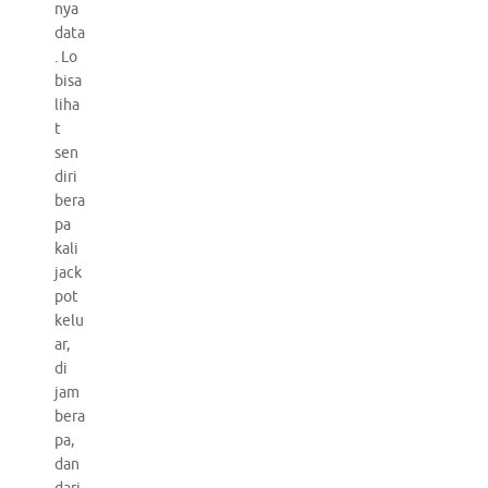
nya
data
. Lo
bisa
liha
t
sen
diri
bera
pa
kali
jack
pot
kelu
ar,
di
jam
bera
pa,
dan