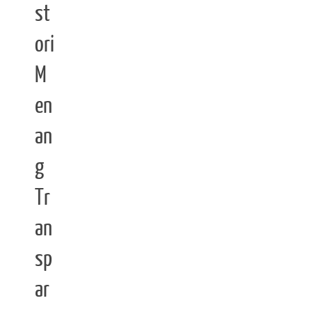
st
ori
M
en
an
g
Tr
an
sp
ar