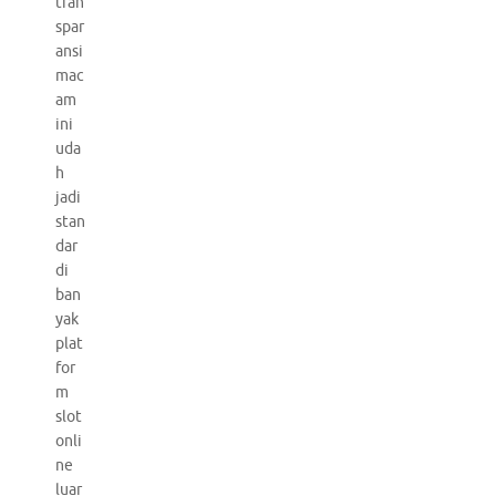
tran
spar
ansi
mac
am
ini
uda
h
jadi
stan
dar
di
ban
yak
plat
for
m
slot
onli
ne
luar