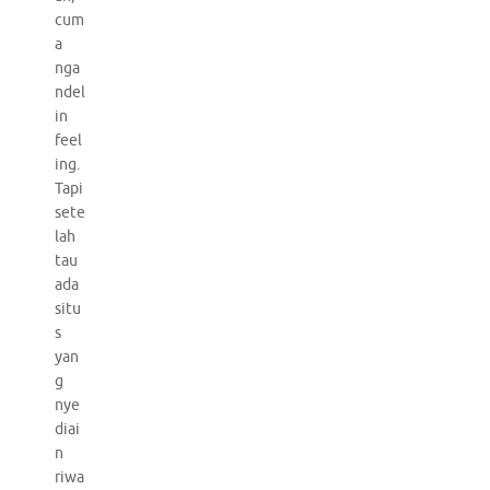
cum
a
nga
ndel
in
feel
ing.
Tapi
sete
lah
tau
ada
situ
s
yan
g
nye
diai
n
riwa