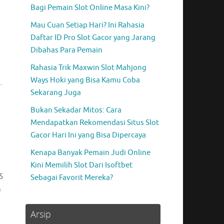
Bagi Pemain Slot Online Masa Kini?
Mau Cuan Setiap Hari? Ini Rahasia
Daftar ID Pro Slot Gacor yang Jarang
Dibahas Para Pemain
Rahasia Trik Maxwin Slot Mahjong
Ways Hoki yang Bisa Kamu Coba
.
Sekarang Juga
Bukan Sekadar Mitos: Cara
Mendapatkan Rekomendasi Situs Slot
Gacor Hari Ini yang Bisa Dipercaya
Kenapa Banyak Pemain Judi Online
Kini Memilih Slot Dari Isoftbet
5
Sebagai Favorit Mereka?
h
Arsip