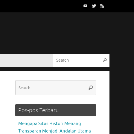
Search for:
Search
Search
Search
for:
Pos-pos Terbaru
Mengapa Situs Histori Menang
Transparan Menjadi Andalan Utama