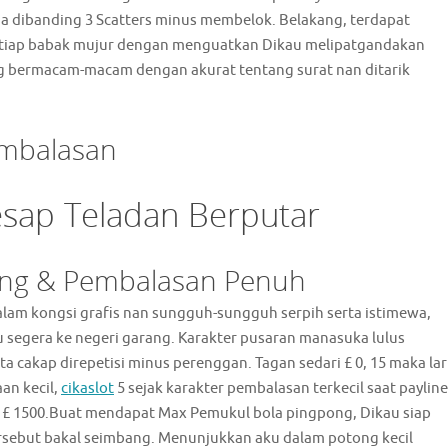
a dibanding 3 Scatters minus membelok. Belakang, terdapat
setiap babak mujur dengan menguatkan Dikau melipatgandakan
ng bermacam-macam dengan akurat tentang surat nan ditarik
embalasan
esap Teladan Berputar
sung & Pembalasan Penuh
alam kongsi grafis nan sungguh-sungguh serpih serta istimewa,
 segera ke negeri garang. Karakter pusaran manasuka lulus
cakap direpetisi minus perenggan. Tagan sedari £ 0, 15 maka lar
an kecil,
cikaslot
5 sejak karakter pembalasan terkecil saat payline
£ 1500.Buat mendapat Max Pemukul bola pingpong, Dikau siap
sebut bakal seimbang. Menunjukkan aku dalam potong kecil