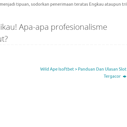
 menjadi tipuan, sodorkan penerimaan teratas Engkau ataupun tri
kau! Apa-apa profesionalisme
ut?
Wild Ape Isoftbet > Panduan Dan Ulasan Slot
Tergacor