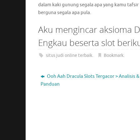
dalam kaki gunung segala apa yang kamu tafsir
berguna segala apa pula.
Aku mengincar aksioma Di
Engkau beserta slot berik
situs judi online terbaik
.
Bookmark
.
Ooh Aah Dracula Slots Tergacor > Analisis &
Panduan