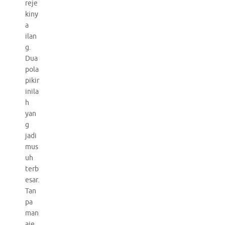
reje
kiny
a
ilan
g.
Dua
pola
pikir
inila
h
yan
g
jadi
mus
uh
terb
esar.
Tan
pa
man
aje