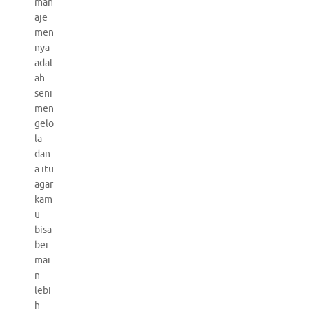
man
aje
men
nya
adal
ah
seni
men
gelo
la
dan
a itu
agar
kam
u
bisa
ber
mai
n
lebi
h