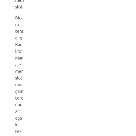
men
slot
.
Bica
ra
tent
ang
Ban
kroll
Man
aje
men
slot,
mun
gkin
terd
eng
ar
aga
k
tek