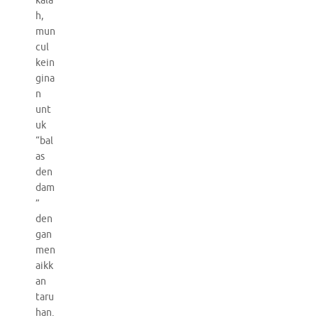
kala
h,
mun
cul
kein
gina
n
unt
uk
“bal
as
den
dam
”
den
gan
men
aikk
an
taru
han.