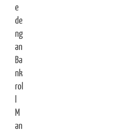
e
de
ng
an
Ba
nk
rol
l
M
an