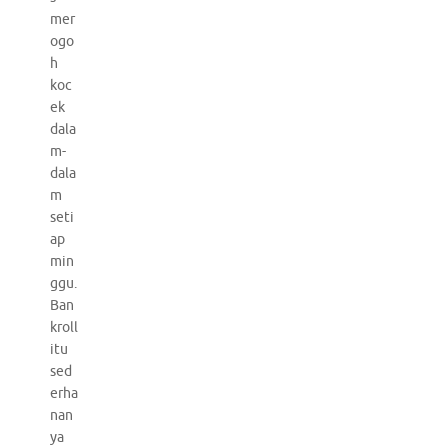
mer
ogo
h
koc
ek
dala
m-
dala
m
seti
ap
min
ggu.
Ban
kroll
itu
sed
erha
nan
ya