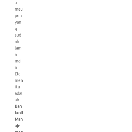
a
mau
pun
yan
g
sud
ah
lam
a
mai
n.
Ele
men
itu
adal
ah
Ban
kroll
Man
aje