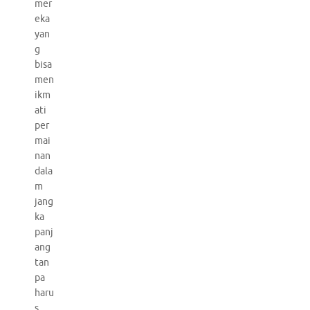
mer
eka
yan
g
bisa
men
ikm
ati
per
mai
nan
dala
m
jang
ka
panj
ang
tan
pa
haru
s