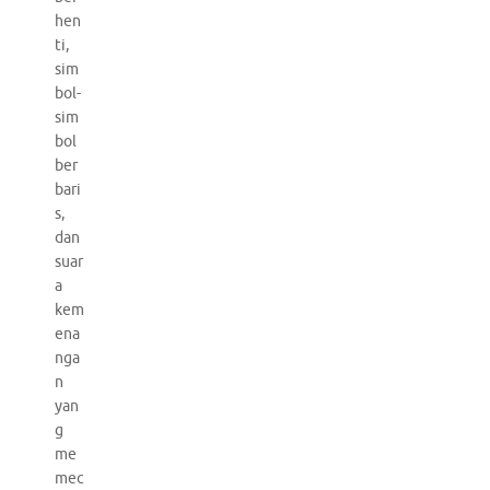
hen
ti,
sim
bol-
sim
bol
ber
bari
s,
dan
suar
a
kem
ena
nga
n
yan
g
me
mec