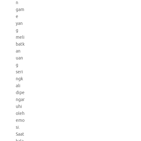
n
gam
e
yan
g
meli
batk
an
uan
g
seri
ngk
ali
dipe
ngar
uhi
oleh
emo
si.
Saat