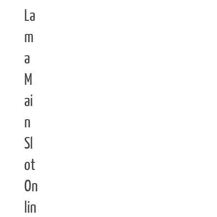
La
m
a
M
ai
n
Sl
ot
On
lin