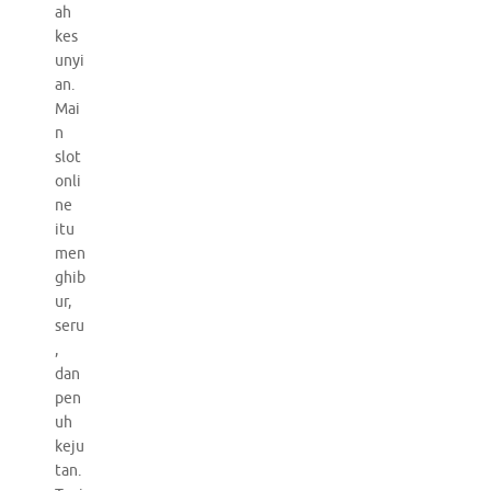
ah
kes
unyi
an.
Mai
n
slot
onli
ne
itu
men
ghib
ur,
seru
,
dan
pen
uh
keju
tan.