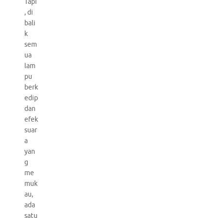
Tapi
, di
bali
k
sem
ua
lam
pu
berk
edip
dan
efek
suar
a
yan
g
me
muk
au,
ada
satu