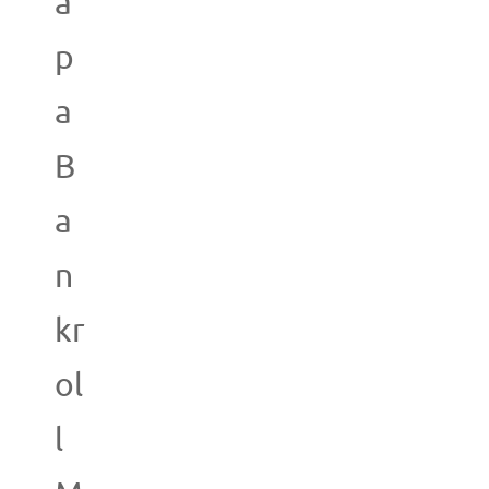
a
p
a
B
a
n
kr
ol
l