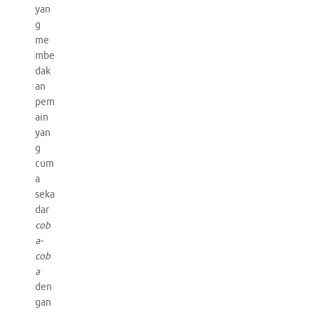
yan
g
me
mbe
dak
an
pem
ain
yan
g
cum
a
seka
dar
cob
a-
cob
a
den
gan