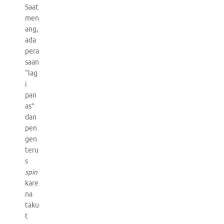
Saat
men
ang,
ada
pera
saan
“lag
i
pan
as”
dan
pen
gen
teru
s
spin
kare
na
taku
t