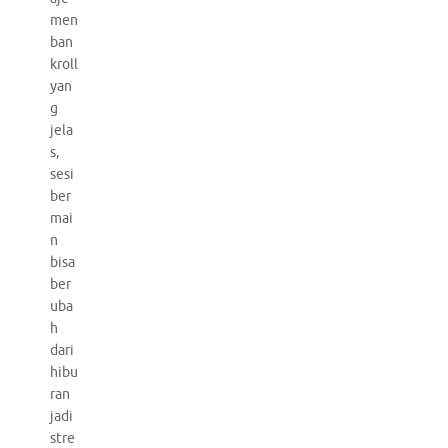
men
ban
kroll
yan
g
jela
s,
sesi
ber
mai
n
bisa
ber
uba
h
dari
hibu
ran
jadi
stre