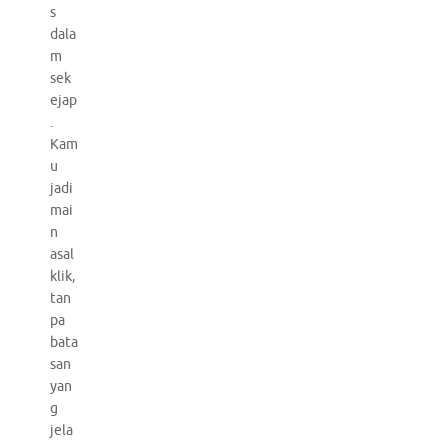
s
dala
m
sek
ejap
.
Kam
u
jadi
mai
n
asal
klik,
tan
pa
bata
san
yan
g
jela