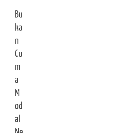
Bu
ka
n
Cu
m
a
M
od
al
Ne