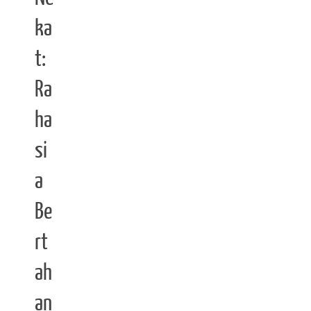
ka
t:
Ra
ha
si
a
Be
rt
ah
an