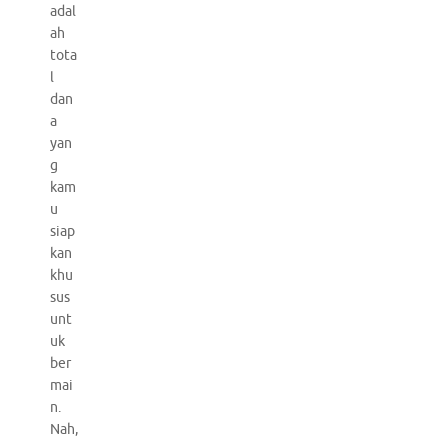
adal
ah
tota
l
dan
a
yan
g
kam
u
siap
kan
khu
sus
unt
uk
ber
mai
n.
Nah,