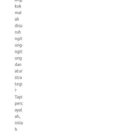
kok
mal
ah
disu
ruh
ngit
ung-
ngit
ung
dan
atur
stra
tegi
?
Tapi
perc
ayal
ah,
inila
h