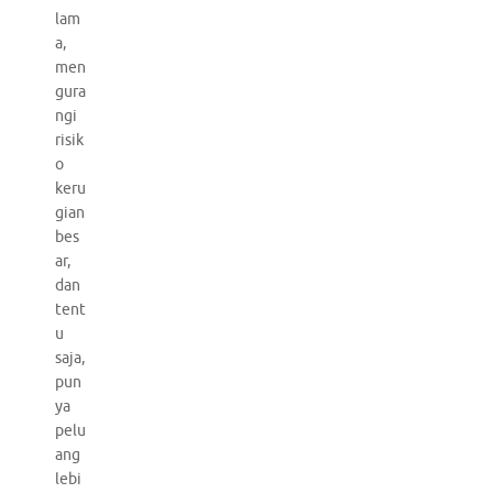
lam
a,
men
gura
ngi
risik
o
keru
gian
bes
ar,
dan
tent
u
saja,
pun
ya
pelu
ang
lebi