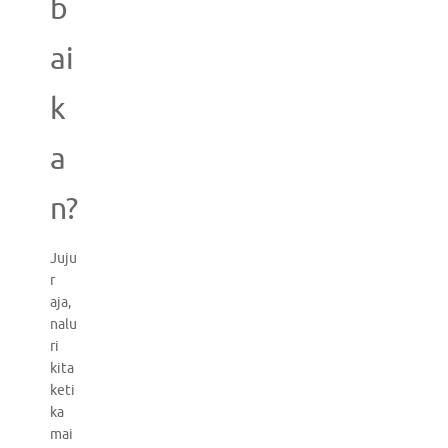
b
ai
k
a
n?
Juju
r
aja,
nalu
ri
kita
keti
ka
mai