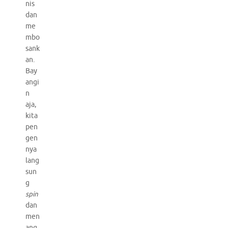
nis
dan
me
mbo
sank
an.
Bay
angi
n
aja,
kita
pen
gen
nya
lang
sun
g
spin
dan
men
ang,