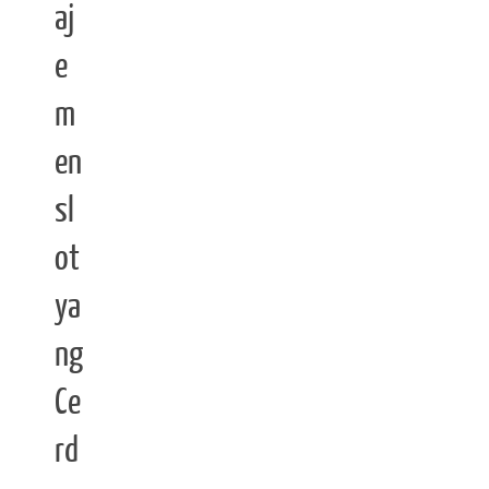
aj
e
m
en
sl
ot
ya
ng
Ce
rd