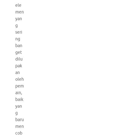
ele
men
yan
g
seri
ng
ban
get
dilu
pak
an
oleh
pem
ain,
baik
yan
g
baru
men
cob