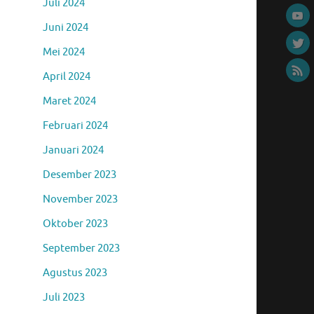
Juli 2024
Juni 2024
Mei 2024
April 2024
Maret 2024
Februari 2024
Januari 2024
Desember 2023
November 2023
Oktober 2023
September 2023
Agustus 2023
Juli 2023