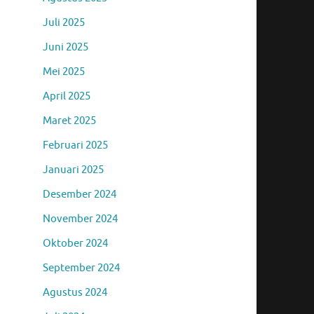
Juli 2025
Juni 2025
Mei 2025
April 2025
Maret 2025
Februari 2025
Januari 2025
Desember 2024
November 2024
Oktober 2024
September 2024
Agustus 2024