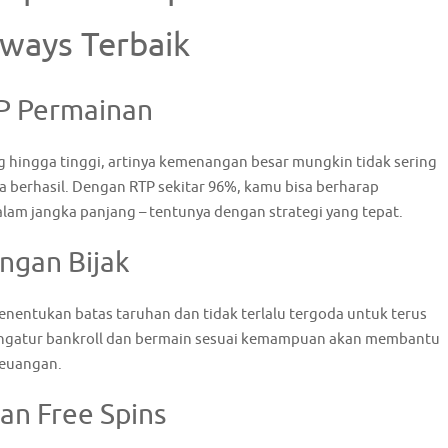
ways Terbaik
TP Permainan
ang hingga tinggi, artinya kemenangan besar mungkin tidak sering
a berhasil. Dengan RTP sekitar 96%, kamu bisa berharap
am jangka panjang – tentunya dengan strategi yang tepat.
ngan Bijak
enentukan batas taruhan dan tidak terlalu tergoda untuk terus
engatur bankroll dan bermain sesuai kemampuan akan membantu
keuangan.
an Free Spins