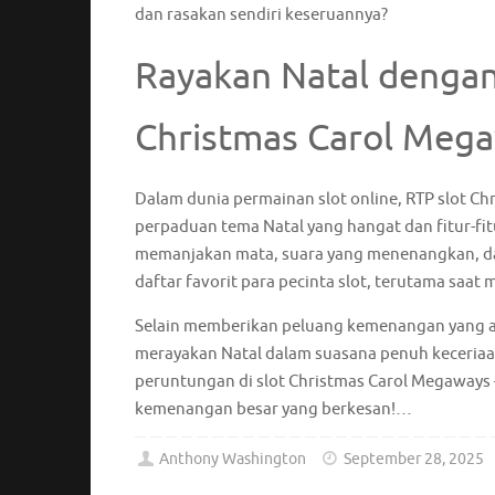
dan rasakan sendiri keseruannya?
Rayakan Natal denga
Christmas Carol Meg
Dalam dunia permainan slot online, RTP slot 
perpaduan tema Natal yang hangat dan fitur-f
memanjakan mata, suara yang menenangkan, da
daftar favorit para pecinta slot, terutama saat 
Selain memberikan peluang kemenangan yang ad
merayakan Natal dalam suasana penuh keceriaa
peruntungan di slot Christmas Carol Megaway
kemenangan besar yang berkesan!…
Anthony Washington
September 28, 2025