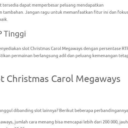
aat tersedia dapat memperbesar peluang mendapatkan
 tambahan. Jangan ragu untuk memanfaatkan fitur ini dan foku
aik.
 Tinggi
menyediakan slot Christmas Carol Megaways dengan persentase RT
mastikan permainan berlangsung adil dan peluang kemenangan teta
t Christmas Carol Megaways
ggul dibanding slot lainnya? Berikut beberapa perbandingannya
ways, jumlah cara menang bisa mencapai lebih dari 200.000, jauh