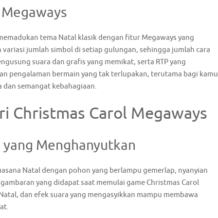
l Megaways
memadukan tema Natal klasik dengan fitur Megaways yang
ariasi jumlah simbol di setiap gulungan, sehingga jumlah cara
ngusung suara dan grafis yang memikat, serta RTP yang
kan pengalaman bermain yang tak terlupakan, terutama bagi kamu
a dan semangat kebahagiaan.
ari Christmas Carol Megaways
ra yang Menghanyutkan
uasana Natal dengan pohon yang berlampu gemerlap, nyanyian
ah gambaran yang didapat saat memulai game Christmas Carol
a Natal, dan efek suara yang mengasyikkan mampu membawa
at.