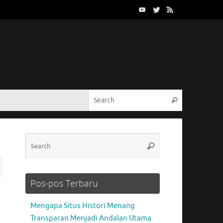
Search for:
Search
Search
Search
for:
Pos-pos Terbaru
Mengapa Situs Histori Menang
Transparan Menjadi Andalan Utama