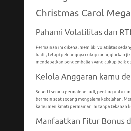
Christmas Carol Mega
Pahami Volatilitas dan R
Permainan ini dikenal memiliki volatilitas sed
hadir, tetapi peluangnya cukup menggiurkan jik
mendapatkan pengembalian yang cukup baik dal
Kelola Anggaran kamu de
Seperti semua permainan judi, penting untuk m
bermain saat sedang mengalami kekalahan. M
kamu menikmati permainan ini tanpa tekanan 
Manfaatkan Fitur Bonus d