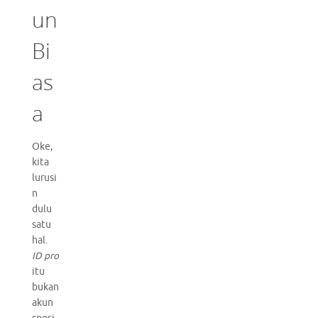
un
Bi
as
a
Oke,
kita
lurusi
n
dulu
satu
hal.
ID pro
itu
bukan
akun