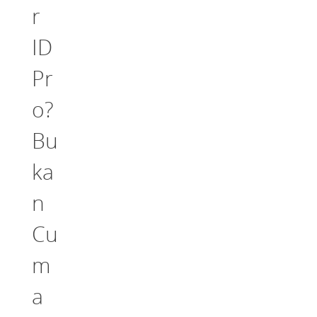
r
ID
Pr
o?
Bu
ka
n
Cu
m
a