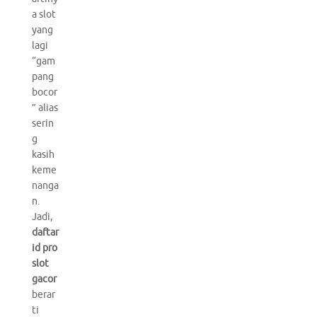
a slot
yang
lagi
“gam
pang
bocor
” alias
serin
g
kasih
keme
nanga
n.
Jadi,
daftar
id pro
slot
gacor
berar
ti