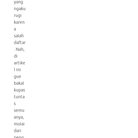
yang
ngaku
rugi
karen
a
salah
daftar
. Nah,
di
artike
l ini
gue
bakal
kupas
tunta
s
semu
anya,
mulai
dari
peng