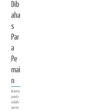
Dib
aha
s
Par
a
Pe
mai
n
Kamu
pasti
udah
serin