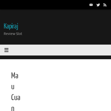
Skip
to
content
Kapiraj
Review Slot
Ma
u
Cua
n