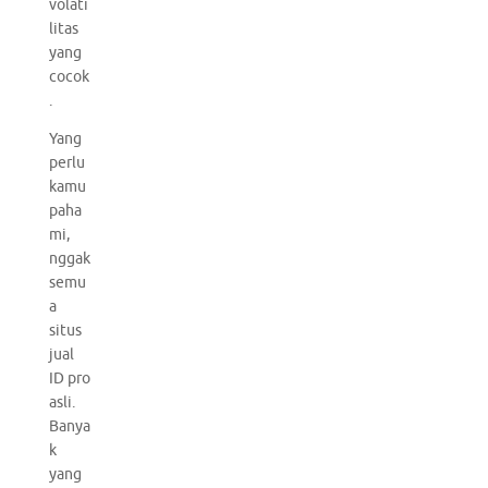
volati
litas
yang
cocok
.
Yang
perlu
kamu
paha
mi,
nggak
semu
a
situs
jual
ID pro
asli.
Banya
k
yang