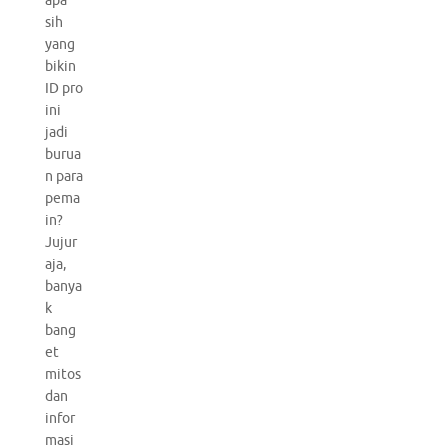
apa
sih
yang
bikin
ID pro
ini
jadi
burua
n para
pema
in?
Jujur
aja,
banya
k
bang
et
mitos
dan
infor
masi