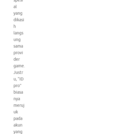
spesi
al
yang
dikasi
h
langs
ung
sama
provi
der
game.
Justr
u, “ID
pro”
biasa
nya
meruj
uk
pada
akun
yang