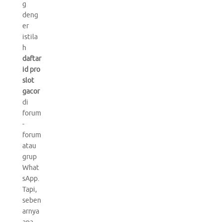
g
deng
er
istila
h
daftar
id pro
slot
gacor
di
forum
-
forum
atau
grup
What
sApp.
Tapi,
seben
arnya