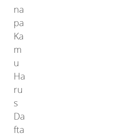
na
pa
Ka
m
u
Ha
ru
s
Da
fta