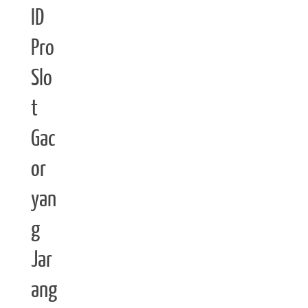
ID
Pro
Slo
t
Gac
or
yan
g
Jar
ang