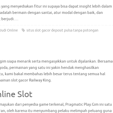
s yang menyediakan fitur ini supaya bisa dapat insight lebih dalam
g adalah bermain dengan santai, atur modal dengan baik, dan
t berjudi.…
Judi Online
situs slot gacor deposit pulsa tanpa potongan
u gim siapa menarik serta mengasyikkan untuk dijalankan. Bersama
ggoda, permainan yang satu ini yakin hendak menghasilkan
tu, kami bakal membahas lebih besar terus tentang semua hal
inan slot gacor Railway King.
line Slot
ajukan dari penyedia game terkenal, Pragmatic Play.Gim ini satu
ran, oleh karena itu menyumbang pelaku melimpah peluang guna