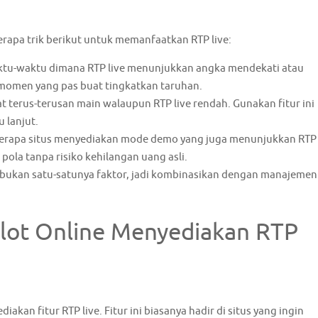
rapa trik berikut untuk memanfaatkan RTP live:
ktu-waktu dimana RTP live menunjukkan angka mendekati atau
i momen yang pas buat tingkatkan taruhan.
 terus-terusan main walaupun RTP live rendah. Gunakan fitur ini
 lanjut.
rapa situs menyediakan mode demo yang juga menunjukkan RTP
pola tanpa risiko kehilangan uang asli.
 bukan satu-satunya faktor, jadi kombinasikan dengan manajemen
lot Online Menyediakan RTP
akan fitur RTP live. Fitur ini biasanya hadir di situs yang ingin