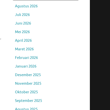
Agustus 2026
Juli 2026
Juni 2026
Mei 2026
,
April 2026
Maret 2026
Februari 2026
Januari 2026
Desember 2025
November 2025
Oktober 2025
September 2025
Agustus 2025