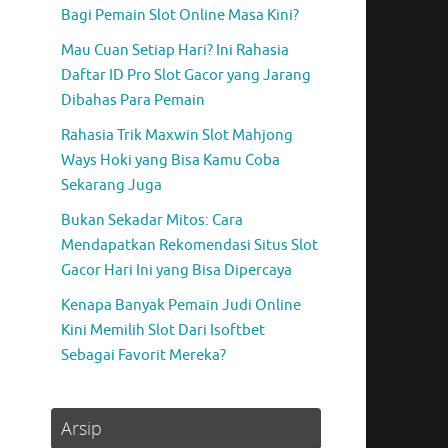
Bagi Pemain Slot Online Masa Kini?
Mau Cuan Setiap Hari? Ini Rahasia
Daftar ID Pro Slot Gacor yang Jarang
Dibahas Para Pemain
Rahasia Trik Maxwin Slot Mahjong
Ways Hoki yang Bisa Kamu Coba
Sekarang Juga
Bukan Sekadar Mitos: Cara
Mendapatkan Rekomendasi Situs Slot
Gacor Hari Ini yang Bisa Dipercaya
Kenapa Banyak Pemain Judi Online
Kini Memilih Slot Dari Isoftbet
Sebagai Favorit Mereka?
Arsip