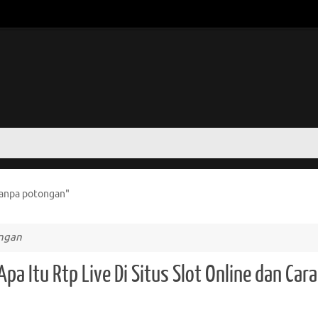
 tanpa potongan"
ongan
a Itu Rtp Live Di Situs Slot Online dan Cara