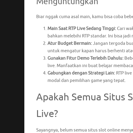
Menguntungkan
Biar nggak cuma asal main, kamu bisa coba bebe
Main Saat RTP Live Sedang Tinggi:
Cari wa
bahkan melebihi RTP standar. Ini bisa jad
Atur Budget Bermain:
Jangan tergoda buat
untuk mengatur kapan harus berhenti atau
Gunakan Fitur Demo Terlebih Dahulu:
Bebe
live. Manfaatkan ini buat belajar membaca 
Gabungkan dengan Strategi Lain:
RTP live
modal dan pemilihan game yang tepat.
Apakah Semua Situs S
Live?
Sayangnya, belum semua situs slot online menyedi