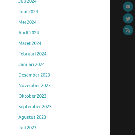
Juli 2024
Juni 2024
Mei 2024
April 2024
Maret 2024
Februari 2024
Januari 2024
Desember 2023
November 2023
Oktober 2023
September 2023
Agustus 2023
Juli 2023