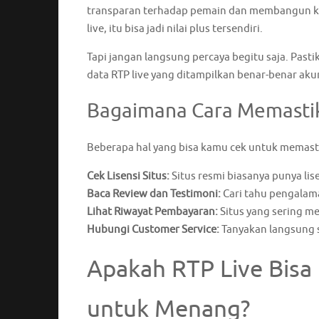
transparan terhadap pemain dan membangun ke
live, itu bisa jadi nilai plus tersendiri.
Tapi jangan langsung percaya begitu saja. Pasti
data RTP live yang ditampilkan benar-benar ak
Bagaimana Cara Memastika
Beberapa hal yang bisa kamu cek untuk memastik
Cek Lisensi Situs:
Situs resmi biasanya punya lis
Baca Review dan Testimoni:
Cari tahu pengalaman
Lihat Riwayat Pembayaran:
Situs yang sering m
Hubungi Customer Service:
Tanyakan langsung s
Apakah RTP Live Bisa
untuk Menang?