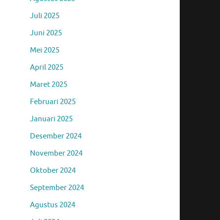
Juli 2025
Juni 2025
Mei 2025
April 2025
Maret 2025
Februari 2025
Januari 2025
Desember 2024
November 2024
Oktober 2024
September 2024
Agustus 2024