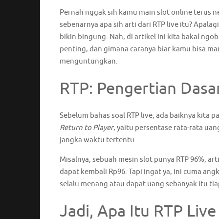
Pernah nggak sih kamu main slot online terus n
sebenarnya apa sih arti dari RTP live itu? Apalagi
bikin bingung. Nah, di artikel ini kita bakal ngob
penting, dan gimana caranya biar kamu bisa manf
menguntungkan.
RTP: Pengertian Dasa
Sebelum bahas soal RTP live, ada baiknya kita 
Return to Player
, yaitu persentase rata-rata u
jangka waktu tertentu.
Misalnya, sebuah mesin slot punya RTP 96%, art
dapat kembali Rp96. Tapi ingat ya, ini cuma an
selalu menang atau dapat uang sebanyak itu tia
Jadi, Apa Itu RTP Live 