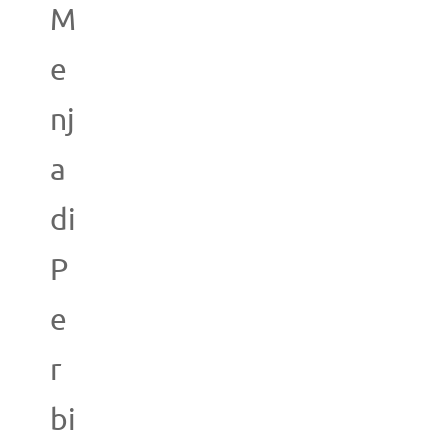
M
e
nj
a
di
P
e
r
bi