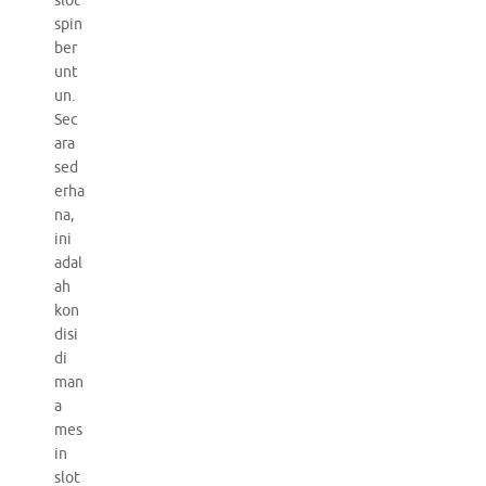
slot
spin
ber
unt
un.
Sec
ara
sed
erha
na,
ini
adal
ah
kon
disi
di
man
a
mes
in
slot