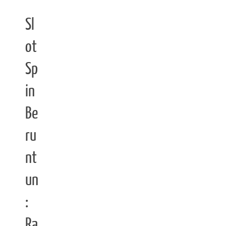
Sl
ot
Sp
in
Be
ru
nt
un
:
Ra