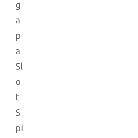
g
a
p
a
Sl
o
t
S
pi