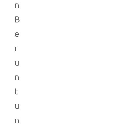
n
B
e
r
u
n
t
u
n