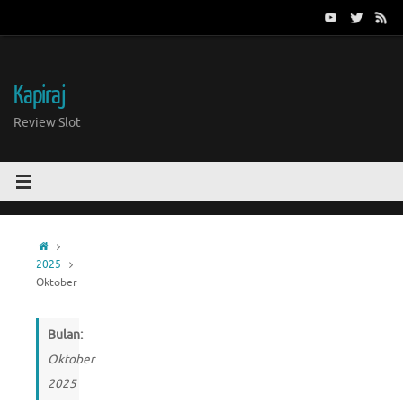
Skip
to
content
Kapiraj
Review Slot
Home
2025
Oktober
Bulan:
Oktober
2025