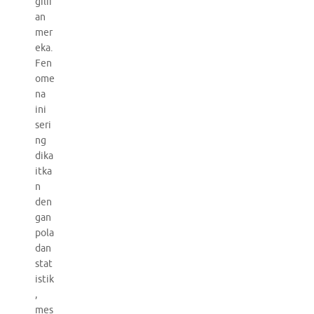
gilir
an
mer
eka.
Fen
ome
na
ini
seri
ng
dika
itka
n
den
gan
pola
dan
stat
istik
,
mes