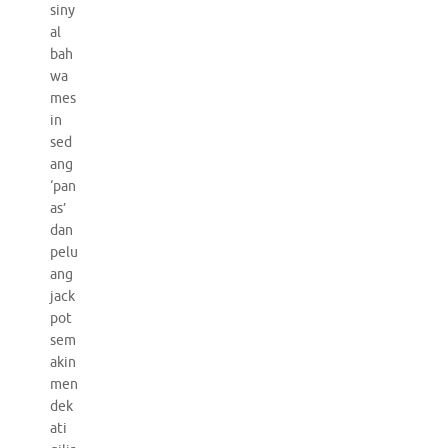
siny
al
bah
wa
mes
in
sed
ang
‘pan
as’
dan
pelu
ang
jack
pot
sem
akin
men
dek
ati