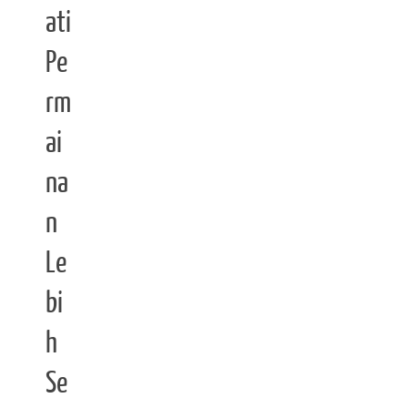
ati
Pe
rm
ai
na
n
Le
bi
h
Se