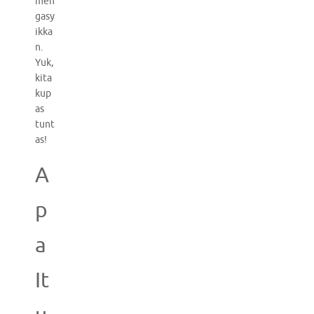
men
gasy
ikka
n.
Yuk,
kita
kup
as
tunt
as!
A
p
a
It