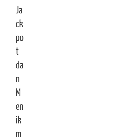
Ja
ck
po
t
da
n
M
en
ik
m