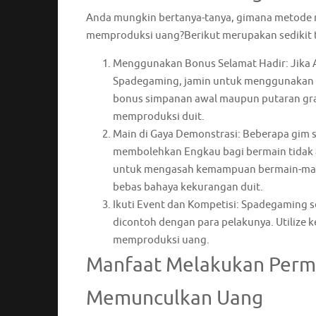
Anda mungkin bertanya-tanya, gimana metode 
memproduksi uang?Berikut merupakan sedikit t
Menggunakan Bonus Selamat Hadir: Jika An
Spadegaming, jamin untuk menggunakan b
bonus simpanan awal maupun putaran grat
memproduksi duit.
Main di Gaya Demonstrasi: Beberapa gim s
membolehkan Engkau bagi bermain tidak a
untuk mengasah kemampuan bermain-mai
bebas bahaya kekurangan duit.
Ikuti Event dan Kompetisi: Spadegaming 
dicontoh dengan para pelakunya. Utilize 
memproduksi uang.
Manfaat Melakukan Perma
Memunculkan Uang