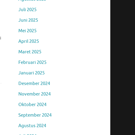
b
Juli 2025
Juni 2025
Mei 2025
i
April 2025
Maret 2025
Februari 2025
Januari 2025
Desember 2024
November 2024
Oktober 2024
September 2024
Agustus 2024