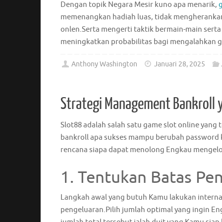
Dengan topik Negara Mesir kuno apa menarik,
memenangkan hadiah luas, tidak mengherankan a
onlen.Serta mengerti taktik bermain-main serta
meningkatkan probabilitas bagi mengalahkan 
Anthony Washington
Januari 28, 2025
Strategi Management Bankroll y
Slot88 adalah salah satu game slot online yang
bankroll apa sukses mampu berubah password ke
rencana siapa dapat menolong Engkau mengelola
1. Tentukan Batas Pe
Langkah awal yang butuh Kamu lakukan internal 
pengeluaran.Pilih jumlah optimal yang ingin E