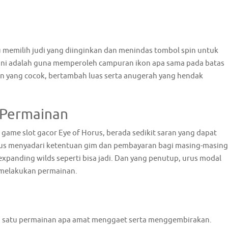
lu memilih judi yang diinginkan dan menindas tombol spin untuk
 ini adalah guna memperoleh campuran ikon apa sama pada batas
n yang cocok, bertambah luas serta anugerah yang hendak
 Permainan
ame slot gacor Eye of Horus, berada sedikit saran yang dapat
rus menyadari ketentuan gim dan pembayaran bagi masing-masing
expanding wilds seperti bisa jadi. Dan yang penutup, urus modal
a melakukan permainan.
lah satu permainan apa amat menggaet serta menggembirakan.