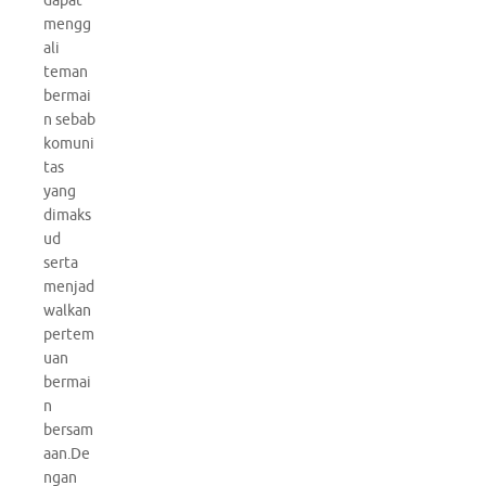
dapat
mengg
ali
teman
bermai
n sebab
komuni
tas
yang
dimaks
ud
serta
menjad
walkan
pertem
uan
bermai
n
bersam
aan.De
ngan