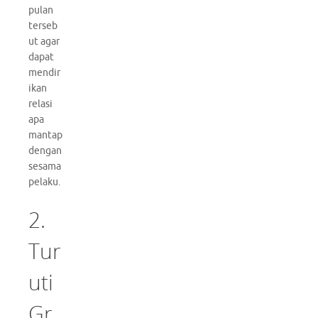
pulan
terseb
ut agar
dapat
mendir
ikan
relasi
apa
mantap
dengan
sesama
pelaku.
2.
Tur
uti
Gr