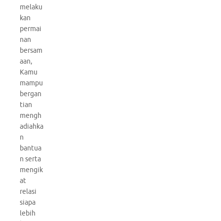
melaku
kan
permai
nan
bersam
aan,
Kamu
mampu
bergan
tian
mengh
adiahka
n
bantua
n serta
mengik
at
relasi
siapa
lebih