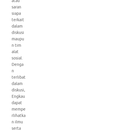
atau
saran
siapa
terkait
dalam
diskusi
maupu
n tim
alat
sosial.
Denga
n
terlibat
dalam
diskusi,
Engkau
dapat
mempe
rlihatka
n ilmu
serta