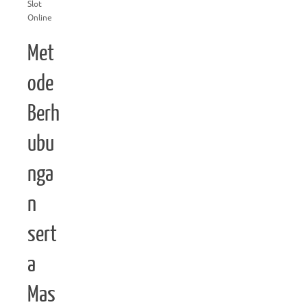
Slot
Online
Met
ode
Berh
ubu
nga
n
sert
a
Mas