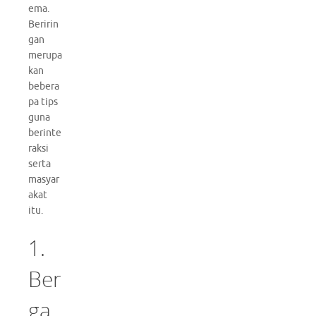
ema.
Beririn
gan
merupa
kan
bebera
pa tips
guna
berinte
raksi
serta
masyar
akat
itu.
1.
Ber
ga