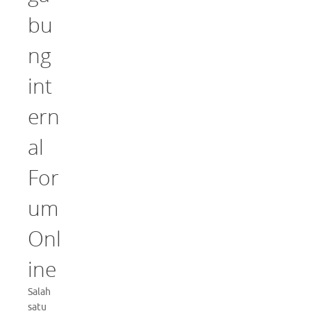
bu
ng
int
ern
al
For
um
Onl
ine
Salah
satu