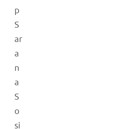
p
S
ar
a
n
a
S
o
si