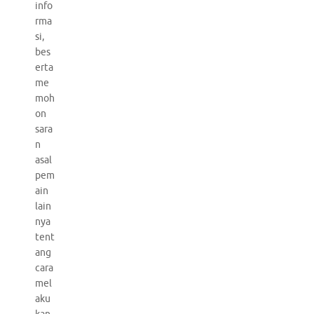
info
rma
si,
bes
erta
me
moh
on
sara
n
asal
pem
ain
lain
nya
tent
ang
cara
mel
aku