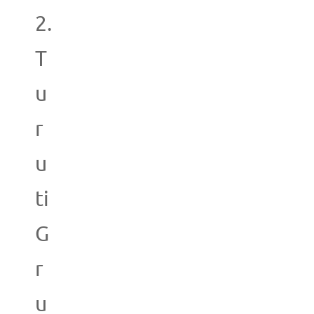
2.
T
u
r
u
ti
G
r
u