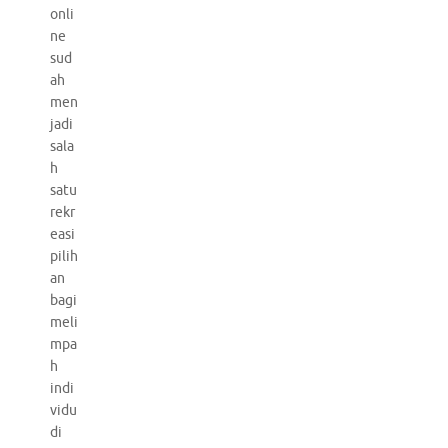
onli
ne
sud
ah
men
jadi
sala
h
satu
rekr
easi
pilih
an
bagi
meli
mpa
h
indi
vidu
di