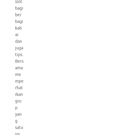
slot
bagi
ber
bagi
kab
ar
dan
juga
tips.
Bers
ama
me
mpe
rhat
ikan
gru
p
yan
g
satu
ini,