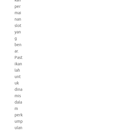
kan
per
mai
nan
slot
yan
g
ben
ar.
Past
ikan
lah
unt
uk
dina
mis
dala
m
perk
ump
ulan