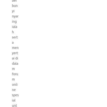
ber
bun
yi
nyar
ing
iala
h
sert
a
men
yert
ai di
dala
m
foru
m
onli
ne
spes
ial
unt