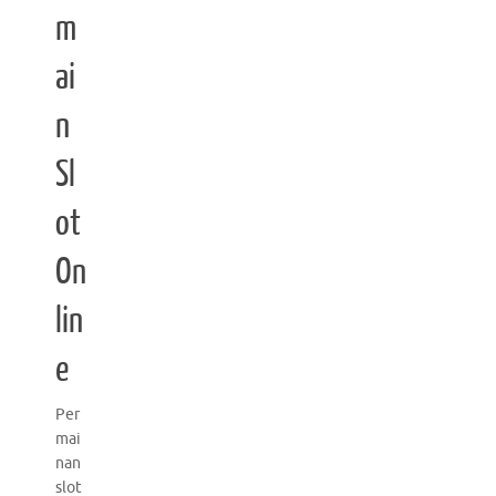
m
ai
n
Sl
ot
On
lin
e
Per
mai
nan
slot