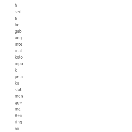
h
sert
a
ber
gab
ung
inte
rnal
kelo
mpo
k
pela
ku
slot
men
gge
ma.
Beri
ring
an