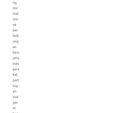
ng
nor
mal
unt
uk
ber
hub
ung
an
bers
ama
mas
yara
kat
part
isip
an
slot
gac
or