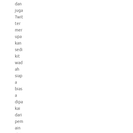
dan
juga
Twit
ter
mer
upa
kan
sedi
kit
wad
ah
siap
a
bias
a
dipa
kai
dari
pem
ain