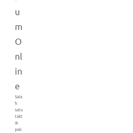
u
m
O
nl
in
e
Sala
h
satu
takt
ik
pali