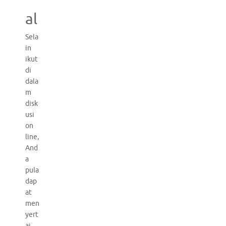
al
Sela
in
ikut
di
dala
m
disk
usi
on
line,
And
a
pula
dap
at
men
yert
ai