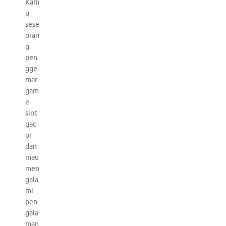
Kam
u
sese
oran
g
pen
gge
mar
gam
e
slot
gac
or
dan
mau
men
gala
mi
pen
gala
man