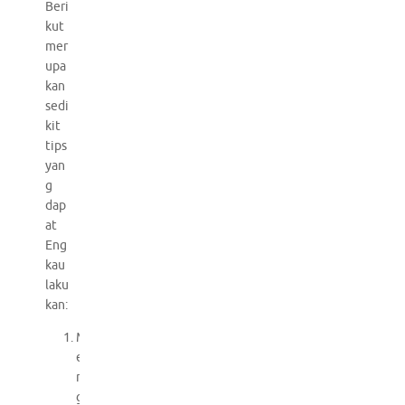
Beri
kut
mer
upa
kan
sedi
kit
tips
yan
g
dap
at
Eng
kau
laku
kan:
M
e
n
g