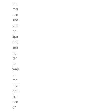
per
mai
nan
slot
onli
ne
Spa
deg
ami
ng
tan
pa
waji
b
me
mpr
odu
ksi
uan
g?