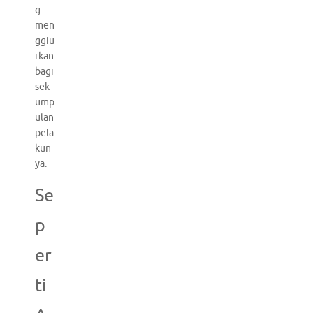
g
men
ggiu
rkan
bagi
sek
ump
ulan
pela
kun
ya.
Se
p
er
ti