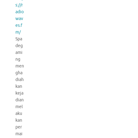
s://r
adio
wav
es.f
m/
Spa
deg
ami
ng
men
gha
diah
kan
keja
dian
mel
aku
kan
per
mai