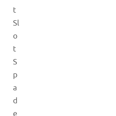
t
Sl
o
t
S
p
a
d
e