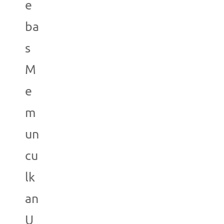
e
ba
s
M
e
m
un
cu
lk
an
U