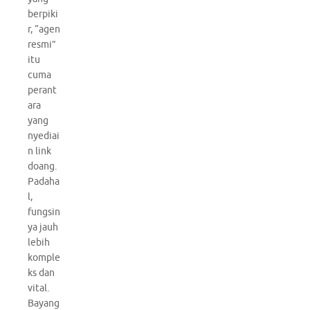
berpiki
r, “agen
resmi”
itu
cuma
perant
ara
yang
nyediai
n link
doang.
Padaha
l,
fungsin
ya jauh
lebih
komple
ks dan
vital.
Bayang