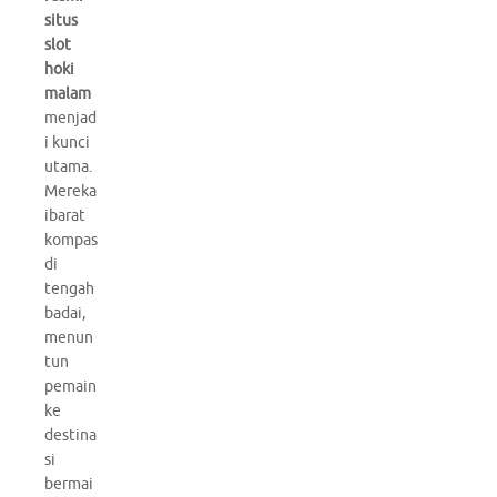
situs
slot
hoki
malam
menjad
i kunci
utama.
Mereka
ibarat
kompas
di
tengah
badai,
menun
tun
pemain
ke
destina
si
bermai