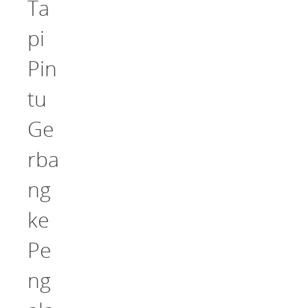
Ta
pi
Pin
tu
Ge
rba
ng
ke
Pe
ng