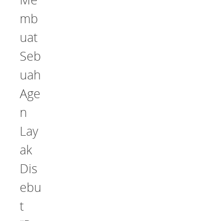
mb
uat
Seb
uah
Age
n
Lay
ak
Dis
ebu
t