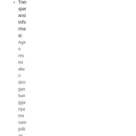
Tran
spar
ansi
Info
rma
si:
Age
n
res
mi
aka
n
den
gan
ban
gga
nya
me
nam
pilk
an