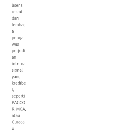
lisensi
resmi
dari
lembag
a
penga
was
perjudi
an
interna
sional
yang
kredibe
l,
seperti
PAGCO
R, MGA,
atau
Curaca
o