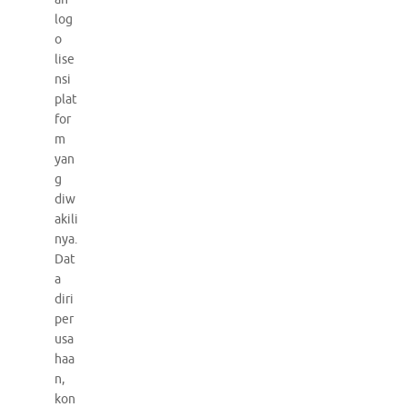
log
o
lise
nsi
plat
for
m
yan
g
diw
akili
nya.
Dat
a
diri
per
usa
haa
n,
kon