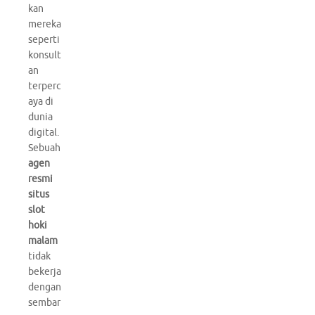
kan
mereka
seperti
konsult
an
terperc
aya di
dunia
digital.
Sebuah
agen
resmi
situs
slot
hoki
malam
tidak
bekerja
dengan
sembar