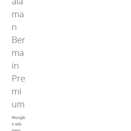
ala
ma
n
Ber
ma
in
Pre
mi
um
Mungki
n ada
yang