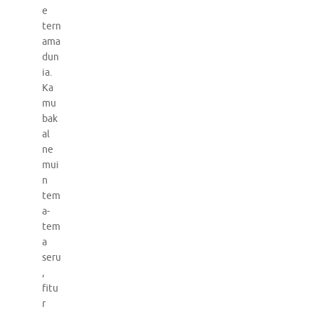
e
tern
ama
dun
ia.
Ka
mu
bak
al
ne
mui
n
tem
a-
tem
a
seru
,
fitu
r