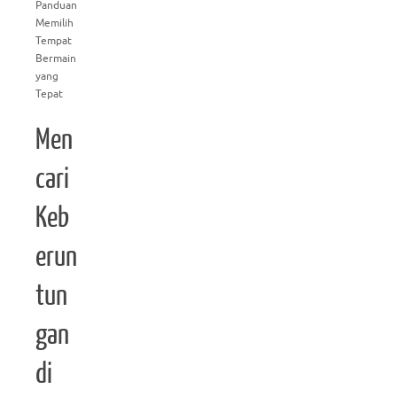
Panduan
Memilih
Tempat
Bermain
yang
Tepat
Men
cari
Keb
erun
tun
gan
di