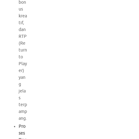
bon
us
krea
tif,
dan
RTP
(Re
turn
to
Play
er)
yan
g
jela
s
terp
amp
ang.
Pro
ses