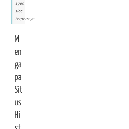
agen
slot
terpercaya
M
en
ga
pa
Sit
us
Hi
st