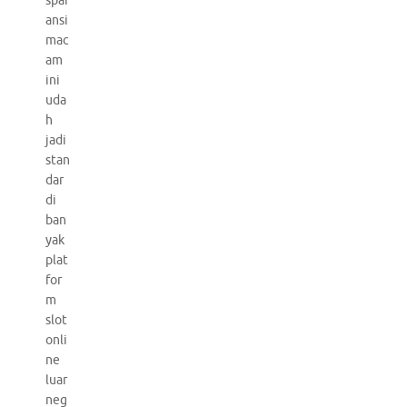
spar
ansi
mac
am
ini
uda
h
jadi
stan
dar
di
ban
yak
plat
for
m
slot
onli
ne
luar
neg