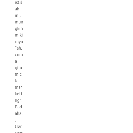
istil
ah
ini,
mun
gkin
miki
rnya
“ah,
cum
a
gim
mic
k
mar
keti
ng”.
Pad
ahal
,
tran