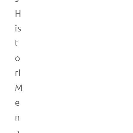
H
is
t
o
ri
M
e
n
a