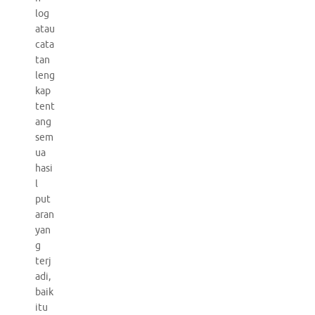
log
atau
cata
tan
leng
kap
tent
ang
sem
ua
hasi
l
put
aran
yan
g
terj
adi,
baik
itu