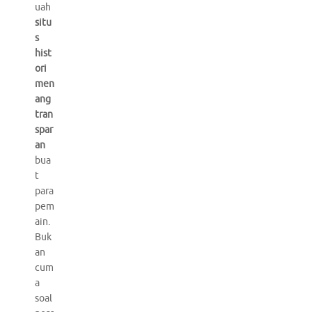
uah
situ
s
hist
ori
men
ang
tran
spar
an
bua
t
para
pem
ain.
Buk
an
cum
a
soal