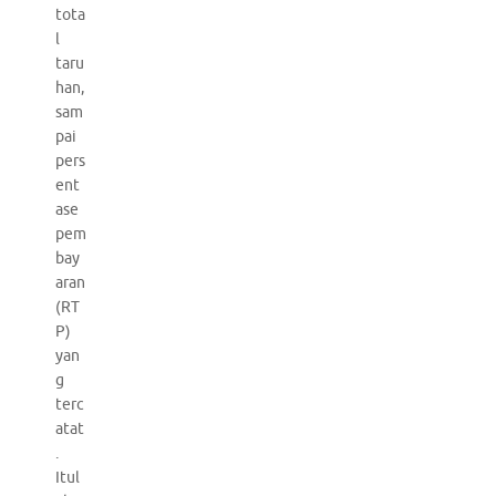
tota
l
taru
han,
sam
pai
pers
ent
ase
pem
bay
aran
(RT
P)
yan
g
terc
atat
.
Itul