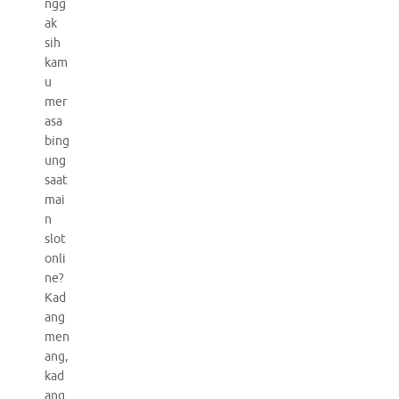
ngg
ak
sih
kam
u
mer
asa
bing
ung
saat
mai
n
slot
onli
ne?
Kad
ang
men
ang,
kad
ang