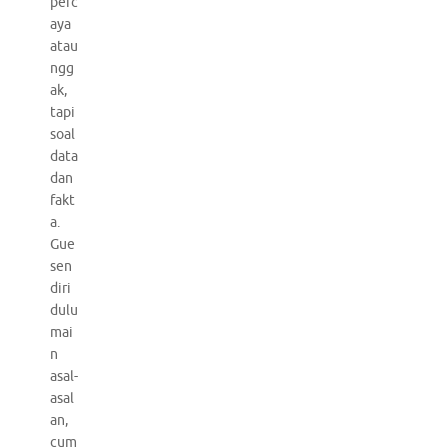
perc
aya
atau
ngg
ak,
tapi
soal
data
dan
fakt
a.
Gue
sen
diri
dulu
mai
n
asal-
asal
an,
cum