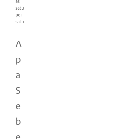
as
satu
per
satu
.
A
p
a
S
e
b
e