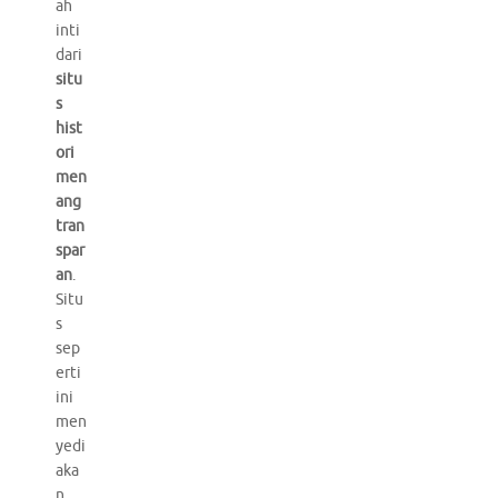
ah
inti
dari
situ
s
hist
ori
men
ang
tran
spar
an
.
Situ
s
sep
erti
ini
men
yedi
aka
n