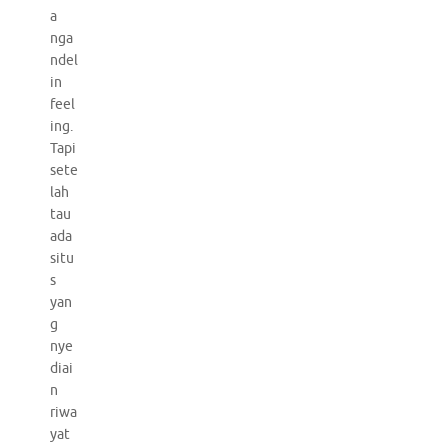
a
nga
ndel
in
feel
ing.
Tapi
sete
lah
tau
ada
situ
s
yan
g
nye
diai
n
riwa
yat