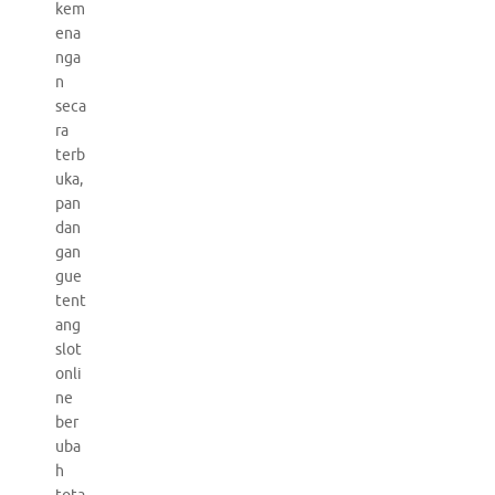
kem
ena
nga
n
seca
ra
terb
uka,
pan
dan
gan
gue
tent
ang
slot
onli
ne
ber
uba
h