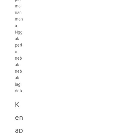
mai
nan
man
a.
Ngg
ak
perl
u
neb
ak-
neb
ak
lagi
deh.
K
en
ap