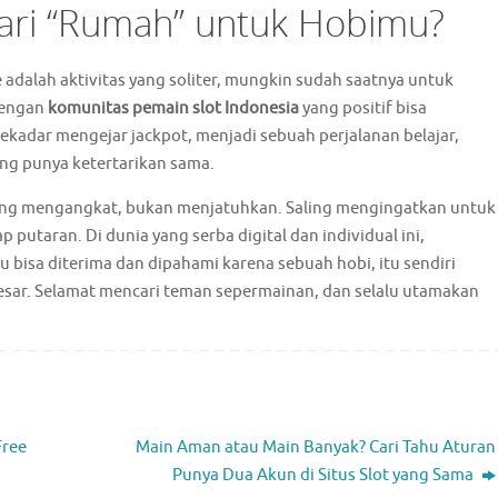
cari “Rumah” untuk Hobimu?
 adalah aktivitas yang soliter, mungkin sudah saatnya untuk
dengan
komunitas pemain slot Indonesia
yang positif bisa
kadar mengejar jackpot, menjadi sebuah perjalanan belajar,
ng punya ketertarikan sama.
saling mengangkat, bukan menjatuhkan. Saling mengingatkan untuk
putaran. Di dunia yang serba digital dan individual ini,
 bisa diterima dan dipahami karena sebuah hobi, itu sendiri
besar. Selamat mencari teman sepermainan, dan selalu utamakan
Free
Main Aman atau Main Banyak? Cari Tahu Aturan
Punya Dua Akun di Situs Slot yang Sama