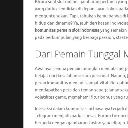
Bicara soal slot online, gambaran pertama yan
yang duduk sendirian di depan layar, fokus pa
menguntungkan. Tapi, tahukah kamu bahwa di bal
hidup dan dinamis? Ya, jauh dari kesan individu
komunitas pemain slot Indonesia
yang semakin s
pada perkumpulan yang berbagi passion, strateg
Dari Pemain Tunggal M
Awalnya, semua pemain mungkin memulai perjal
belajar dari kesalahan secara personal. Namun, j
peran komunitas menjadi sangat vital. Berga
mendapatkan peta dan teman seperjalanan seka
volatilitas game, memahami fitur bonus yang ru
Interaksi dalam komunitas ini biasanya terjadi 
Telegram menjadi markas besar. Forum-forum dis
berbeda dengan gambaran kasino yang dingin.