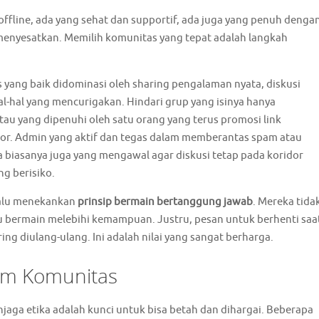
offline, ada yang sehat dan supportif, ada juga yang penuh denga
 menyesatkan. Memilih komunitas yang tepat adalah langkah
s yang baik didominasi oleh sharing pengalaman nyata, diskusi
l-hal yang mencurigakan. Hindari grup yang isinya hanya
au yang dipenuhi oleh satu orang yang terus promosi link
tor. Admin yang aktif dan tegas dalam memberantas spam atau
a biasanya juga yang mengawal agar diskusi tetap pada koridor
ng berisiko.
lalu menekankan
prinsip bermain bertanggung jawab
. Mereka tida
 bermain melebihi kemampuan. Justru, pesan untuk berhenti saa
ng diulang-ulang. Ini adalah nilai yang sangat berharga.
alam Komunitas
ga etika adalah kunci untuk bisa betah dan dihargai. Beberapa