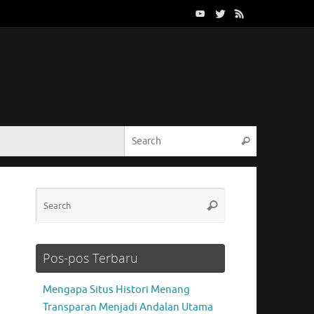
Search for:
Search
Search
Search
for:
Pos-pos Terbaru
Mengapa Situs Histori Menang
Transparan Menjadi Andalan Utama