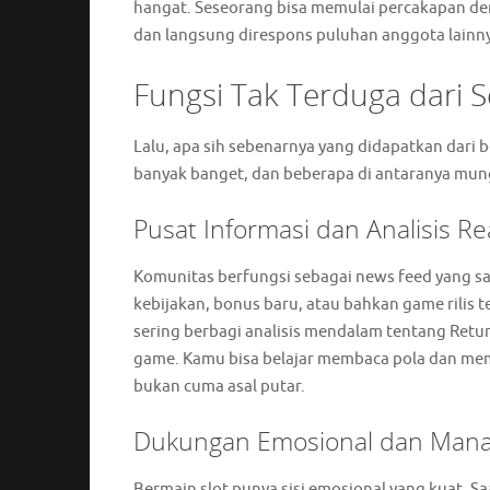
hangat. Seseorang bisa memulai percakapan deng
dan langsung direspons puluhan anggota lainn
Fungsi Tak Terduga dari
Lalu, apa sih sebenarnya yang didapatkan dar
banyak banget, dan beberapa di antaranya mung
Pusat Informasi dan Analisis Re
Komunitas berfungsi sebagai news feed yang sa
kebijakan, bonus baru, atau bahkan game rilis t
sering berbagi analisis mendalam tentang Return
game. Kamu bisa belajar membaca pola dan me
bukan cuma asal putar.
Dukungan Emosional dan Man
Bermain slot punya sisi emosional yang kuat. S