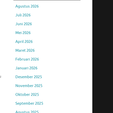
Agustus 2026
Juli 2026
Juni 2026
Mei 2026
April 2026
Maret 2026
Februari 2026
Januari 2026
u
Desember 2025
November 2025
Oktober 2025
September 2025
Agustus 2025