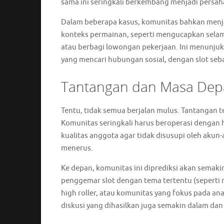
sama ini seringkali berkembang menjadi persaha
Dalam beberapa kasus, komunitas bahkan menja
konteks permainan, seperti mengucapkan selam
atau berbagi lowongan pekerjaan. Ini menunju
yang mencari hubungan sosial, dengan slot se
Tantangan dan Masa Depa
Tentu, tidak semua berjalan mulus. Tantangan te
Komunitas seringkali harus beroperasi dengan 
kualitas anggota agar tidak disusupi oleh akun
menerus.
Ke depan, komunitas ini diprediksi akan sema
penggemar slot dengan tema tertentu (seperti 
high roller, atau komunitas yang fokus pada anal
diskusi yang dihasilkan juga semakin dalam dan 