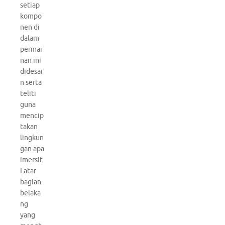
setiap
kompo
nen di
dalam
permai
nan ini
didesai
n serta
teliti
guna
mencip
takan
lingkun
gan apa
imersif.
Latar
bagian
belaka
ng
yang