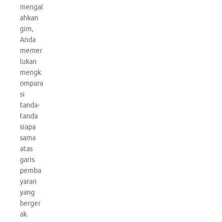
mengal
ahkan
gim,
Anda
memer
lukan
mengk
ompara
si
tanda-
tanda
siapa
sama
atas
garis
pemba
yaran
yang
berger
ak.