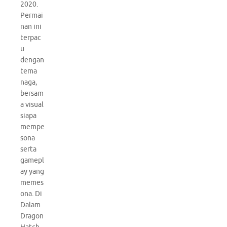
2020.
Permai
nan ini
terpac
u
dengan
tema
naga,
bersam
a visual
siapa
mempe
sona
serta
gamepl
ay yang
memes
ona. Di
Dalam
Dragon