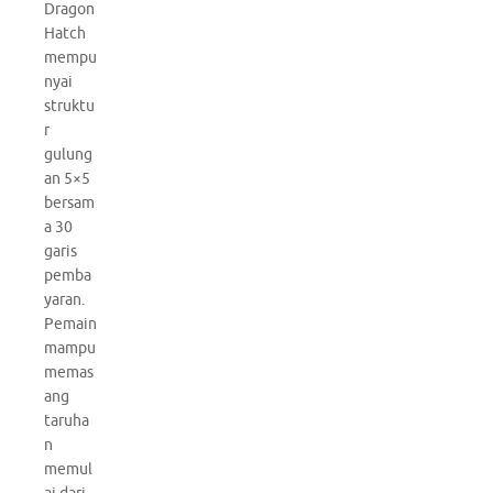
Dragon
Hatch
mempu
nyai
struktu
r
gulung
an 5×5
bersam
a 30
garis
pemba
yaran.
Pemain
mampu
memas
ang
taruha
n
memul