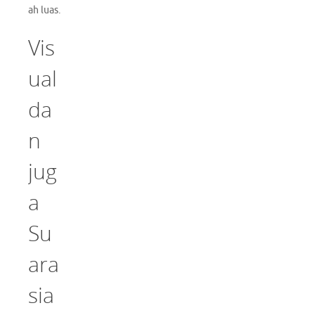
ah luas.
Vis
ual
da
n
jug
a
Su
ara
sia