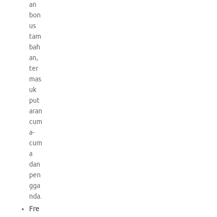
an
bon
us
tam
bah
an,
ter
mas
uk
put
aran
cum
a-
cum
a
dan
pen
gga
nda.
Fre