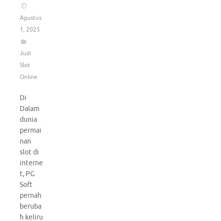
Agustus
1, 2025
Judi
Slot
Online
Di
Dalam
dunia
permai
nan
slot di
interne
t, PG
Soft
pernah
beruba
h keliru