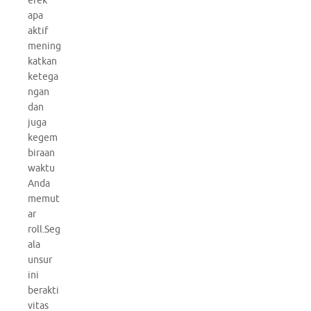
efek
apa
aktif
mening
katkan
ketega
ngan
dan
juga
kegem
biraan
waktu
Anda
memut
ar
roll.Seg
ala
unsur
ini
berakti
vitas