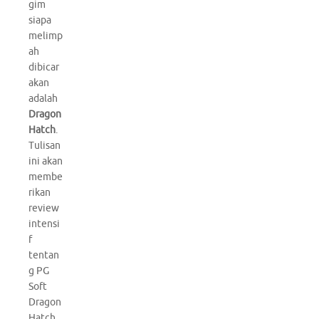
gim
siapa
melimp
ah
dibicar
akan
adalah
Dragon
Hatch
.
Tulisan
ini akan
membe
rikan
review
intensi
f
tentan
g PG
Soft
Dragon
Hatch,