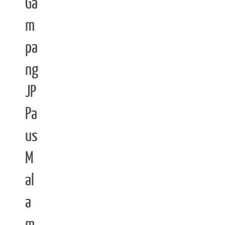
Ga
m
pa
ng
JP
Pa
us
M
al
a
m