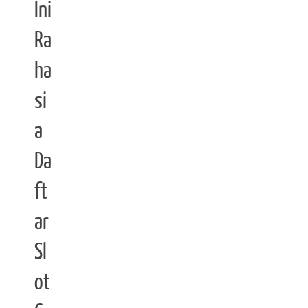
Ini
Ra
ha
si
a
Da
ft
ar
Sl
ot