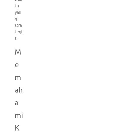
tu
yan
g
stra
tegi
s.
M
e
m
ah
a
mi
K