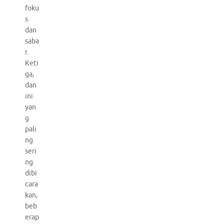
foku
s
dan
saba
r.
Keti
ga,
dan
ini
yan
g
pali
ng
seri
ng
dibi
cara
kan,
beb
erap