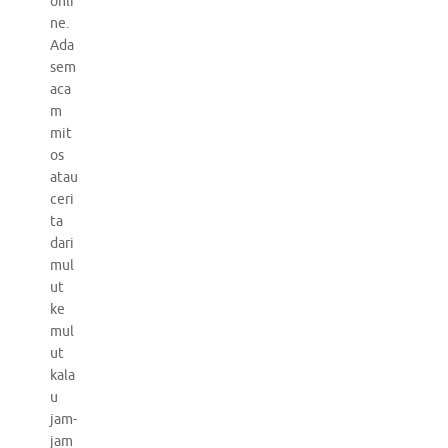
onli
ne.
Ada
sem
aca
m
mit
os
atau
ceri
ta
dari
mul
ut
ke
mul
ut
kala
u
jam-
jam