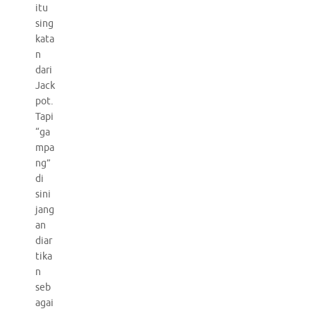
itu
sing
kata
n
dari
Jack
pot.
Tapi
“ga
mpa
ng”
di
sini
jang
an
diar
tika
n
seb
agai