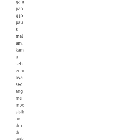
gam
pan
g jp
pau
s
mal
am
,
kam
u
seb
enar
nya
sed
ang
me
mpo
sisik
an
diri
di
wak