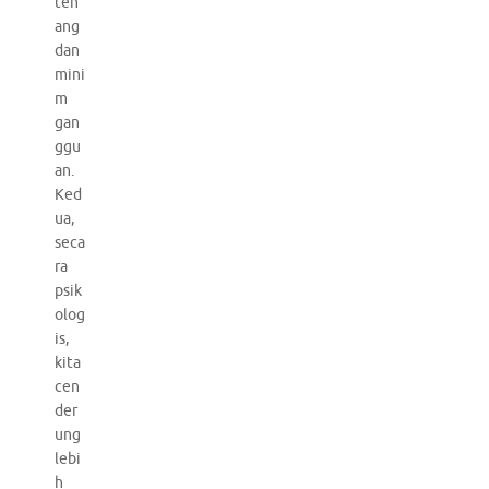
ten
ang
dan
mini
m
gan
ggu
an.
Ked
ua,
seca
ra
psik
olog
is,
kita
cen
der
ung
lebi
h