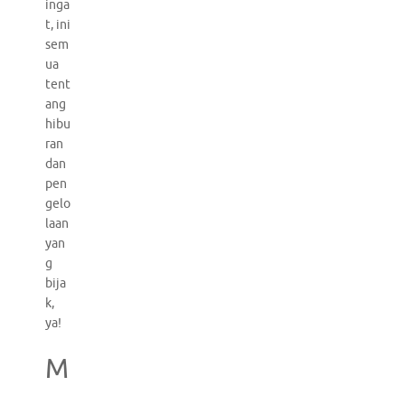
inga
t, ini
sem
ua
tent
ang
hibu
ran
dan
pen
gelo
laan
yan
g
bija
k,
ya!
M