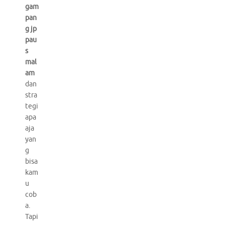
gam
pan
g jp
pau
s
mal
am
dan
stra
tegi
apa
aja
yan
g
bisa
kam
u
cob
a.
Tapi