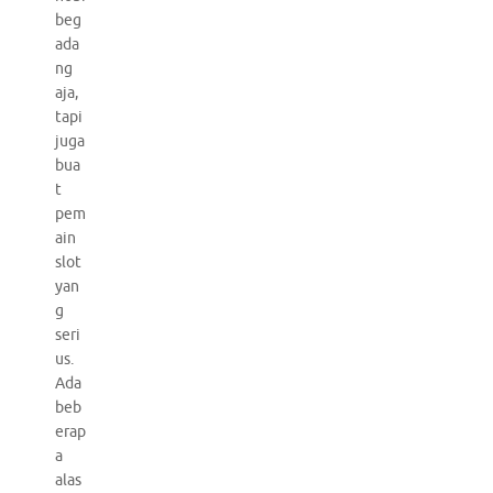
beg
ada
ng
aja,
tapi
juga
bua
t
pem
ain
slot
yan
g
seri
us.
Ada
beb
erap
a
alas