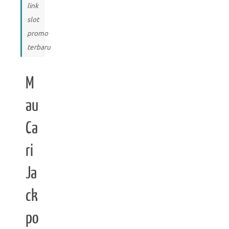
link
slot
promo
terbaru
M
au
Ca
ri
Ja
ck
po