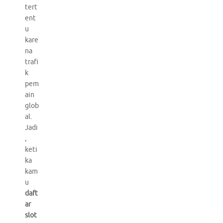
tert
ent
u
kare
na
trafi
k
pem
ain
glob
al.
Jadi
,
keti
ka
kam
u
daft
ar
slot