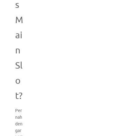
s
M
ai
n
Sl
o
t?
Per
nah
den
gar