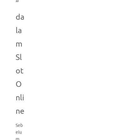
”
da
la
m
Sl
ot
O
nli
ne
Seb
elu
m