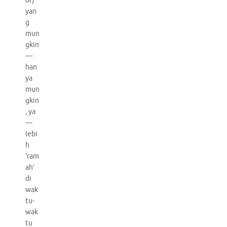
or)
yan
g
mun
gkin
—
han
ya
mun
gkin
, ya
—
lebi
h
‘ram
ah’
di
wak
tu-
wak
tu