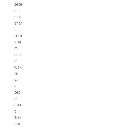
sete
lah
mat
ahar
i
terb
ena
m
adal
ah
wak
tu
yan
g
tep
at
bua
t
‘ber
bur