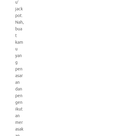
u’
jack
pot.
Nah,
bua
t
kam
u
yan
g
pen
asar
an
dan
pen
gen
ikut
an
mer
asak
an