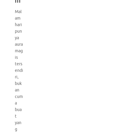
Mal
am
hari
pun
ya
aura
mag
is
ters
endi
ri,
buk
an
cum
a
bua
t
yan
g