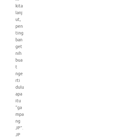
kita
lanj
ut,
pen
ting
ban
get
nih
bua
t
nge
rti
dulu
apa
itu
“ga
mpa
ng
JP”.
JP