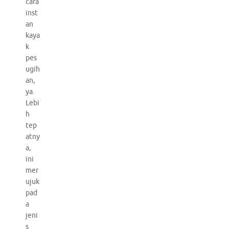
cara
inst
an
kaya
k
pes
ugih
an,
ya.
Lebi
h
tep
atny
a,
ini
mer
ujuk
pad
a
jeni
s