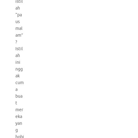
istil
ah
“pa
us
mal
am”
?
Istil
ah
ini
ngg
ak
cum
a
bua
t
mer
eka
yan
g
hobi