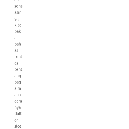
sens
asin
ya,
kita
bak
al
bah
as
tunt
as
tent
ang
bag
aim
ana
cara
nya
daft
ar
slot