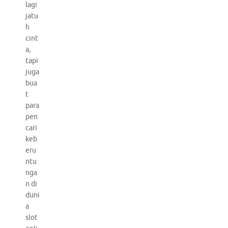
lagi
jatu
h
cint
a,
tapi
juga
bua
t
para
pen
cari
keb
eru
ntu
nga
n di
duni
a
slot