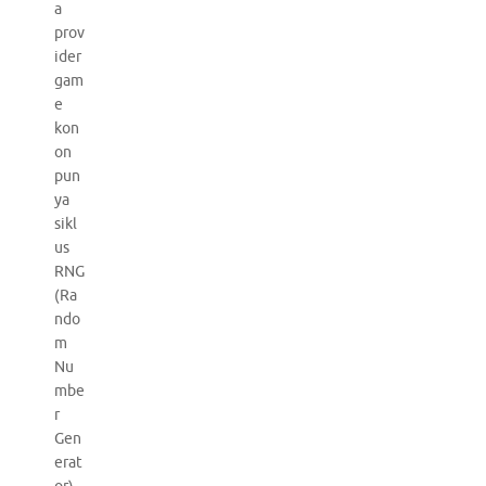
a
prov
ider
gam
e
kon
on
pun
ya
sikl
us
RNG
(Ra
ndo
m
Nu
mbe
r
Gen
erat