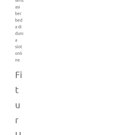
sens
asi
ber
bed
a di
duni
a
slot
onli
ne.
Fi
t
u
r