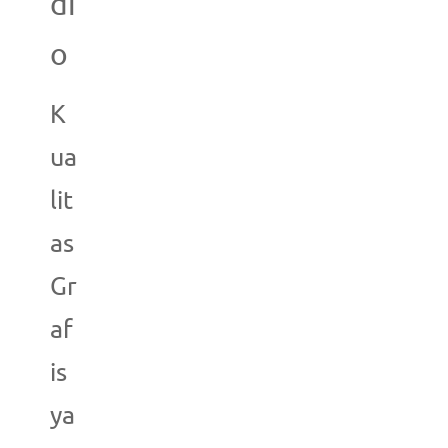
di
o
K
ua
lit
as
Gr
af
is
ya