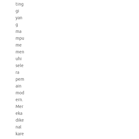
ting
gi
yan
g
ma
mpu
me
men
uhi
sele
ra
pem
ain
mod
ern.
Mer
eka
dike
nal
kare