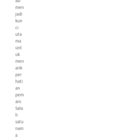
asi
men
jadi
kun
ci
uta
ma
unt
uk
men
arik
per
hati
an
pem
ain.
Sala
h
satu
nam
a