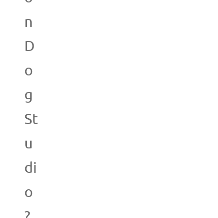
n
D
o
g
St
u
di
o
?