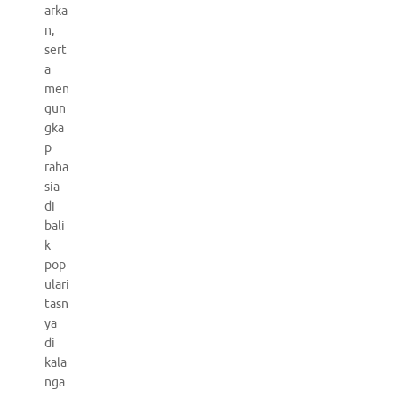
arka
n,
sert
a
men
gun
gka
p
raha
sia
di
bali
k
pop
ulari
tasn
ya
di
kala
nga