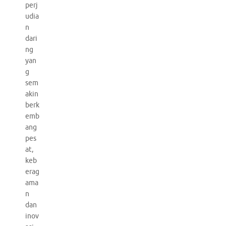
perj
udia
n
dari
ng
yan
g
sem
akin
berk
emb
ang
pes
at,
keb
erag
ama
n
dan
inov