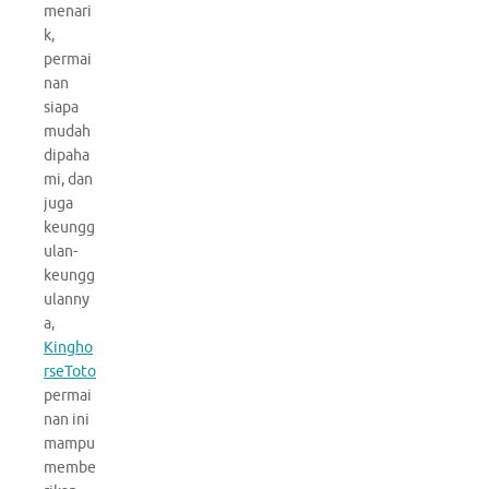
menari
k,
permai
nan
siapa
mudah
dipaha
mi, dan
juga
keungg
ulan-
keungg
ulanny
a,
Kingho
rseToto
permai
nan ini
mampu
membe