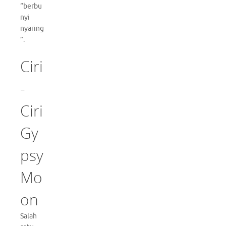
“berbu
nyi
nyaring
”.
Ciri
-
Ciri
Gy
psy
Mo
on
Salah