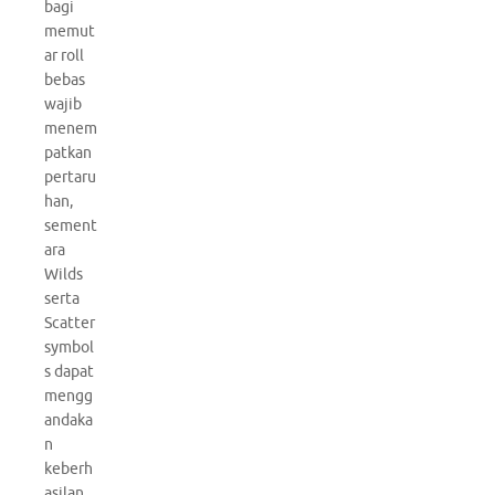
bagi
memut
ar roll
bebas
wajib
menem
patkan
pertaru
han,
sement
ara
Wilds
serta
Scatter
symbol
s dapat
mengg
andaka
n
keberh
asilan