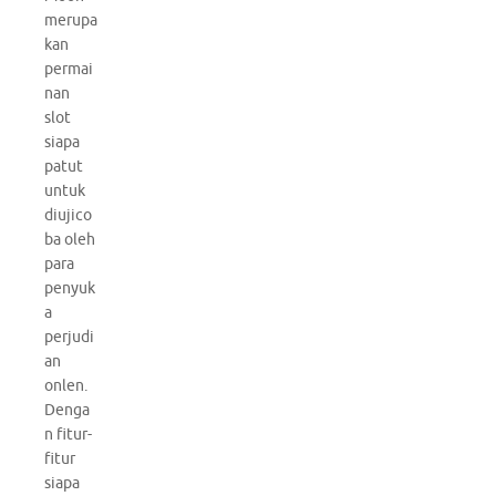
merupa
kan
permai
nan
slot
siapa
patut
untuk
diujico
ba oleh
para
penyuk
a
perjudi
an
onlen.
Denga
n fitur-
fitur
siapa