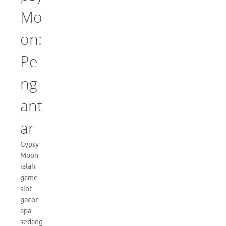
Mo
on:
Pe
ng
ant
ar
Gypsy
Moon
ialah
game
slot
gacor
apa
sedang