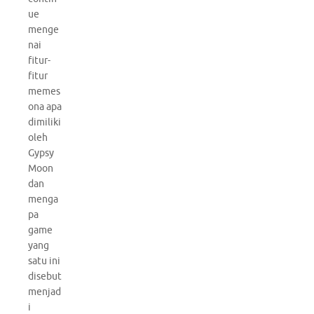
ue
menge
nai
fitur-
fitur
memes
ona apa
dimiliki
oleh
Gypsy
Moon
dan
menga
pa
game
yang
satu ini
disebut
menjad
i