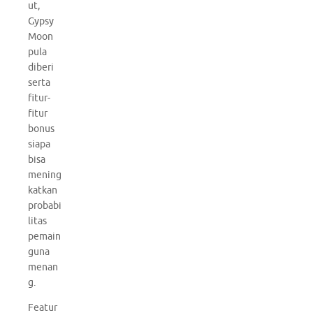
ut,
Gypsy
Moon
pula
diberi
serta
fitur-
fitur
bonus
siapa
bisa
mening
katkan
probabi
litas
pemain
guna
menan
g.
Featur