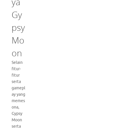
ya
Gy
psy
Mo
on
Selain
fitur-
fitur
serta
gamepl
ay yang
memes
ona,
Gypsy
Moon
serta