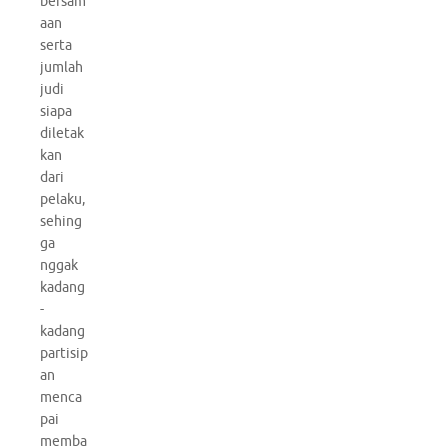
bersam
aan
serta
jumlah
judi
siapa
diletak
kan
dari
pelaku,
sehing
ga
nggak
kadang
-
kadang
partisip
an
menca
pai
memba