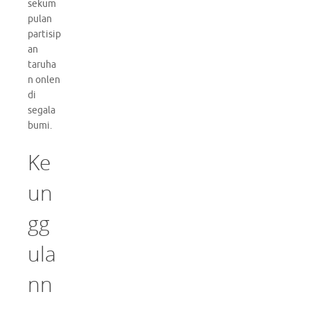
sekum
pulan
partisip
an
taruha
n onlen
di
segala
bumi.
Ke
un
gg
ula
nn