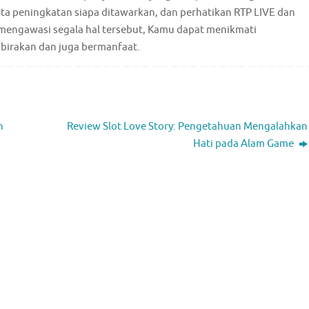
a peningkatan siapa ditawarkan, dan perhatikan RTP LIVE dan
mengawasi segala hal tersebut, Kamu dapat menikmati
irakan dan juga bermanfaat.
n
Review Slot Love Story: Pengetahuan Mengalahkan
Hati pada Alam Game