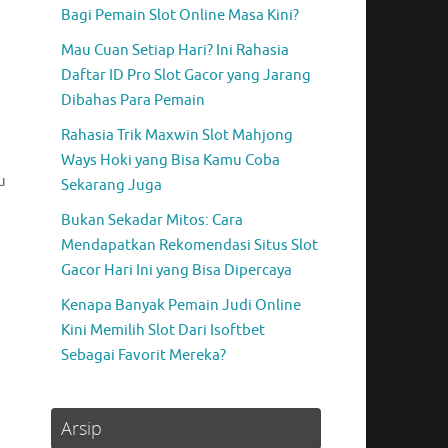
Bagi Pemain Slot Online Masa Kini?
Mau Cuan Setiap Hari? Ini Rahasia
Daftar ID Pro Slot Gacor yang Jarang
Dibahas Para Pemain
Rahasia Trik Maxwin Slot Mahjong
Ways Hoki yang Bisa Kamu Coba
u
Sekarang Juga
Bukan Sekadar Mitos: Cara
Mendapatkan Rekomendasi Situs Slot
Gacor Hari Ini yang Bisa Dipercaya
Kenapa Banyak Pemain Judi Online
Kini Memilih Slot Dari Isoftbet
Sebagai Favorit Mereka?
Arsip