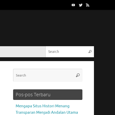
Search for:
Search
Search
Search
for:
Pos-pos Terbaru
Mengapa Situs Histori Menang
Transparan Menjadi Andalan Utama