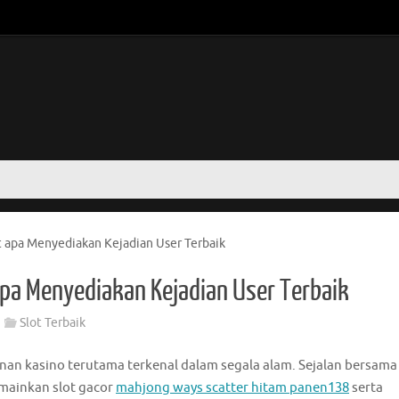
 apa Menyediakan Kejadian User Terbaik
apa Menyediakan Kejadian User Terbaik
Slot Terbaik
ainan kasino terutama terkenal dalam segala alam. Sejalan bersama
mainkan slot gacor
mahjong ways scatter hitam panen138
serta