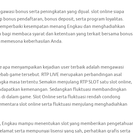
awasi bonus serta peningkatan yang dijual. slot online siapa
onus pendaftaran, bonus deposit, serta program loyalitas.
 memperbaiki kesempatan menang Engkau dan menghadiahkan
n bagi membaca syarat dan ketentuan yang terkait bersama bonus
u memesona keberhasilan Anda.
ine apa menyampaikan kejadian user terbaik adalah mengawasi
as sebab game tersebut. RTP LIVE merupakan perbandingan asal
ngka masa tertentu.Semakin menjulang RTP SLOT satu slot online,
ndapatkan kemenangan. Sedangkan fluktuasi membandingkan
i dalam game. Slot Online serta fluktuasi rendah condong
ementara slot online serta fluktuasi menjulang menghadiahkan
s, Engkau mampu menentukan slot yang memberikan pengetahua
elamat serta mempunyai lisensi yang sah, perhatikan grafis serta