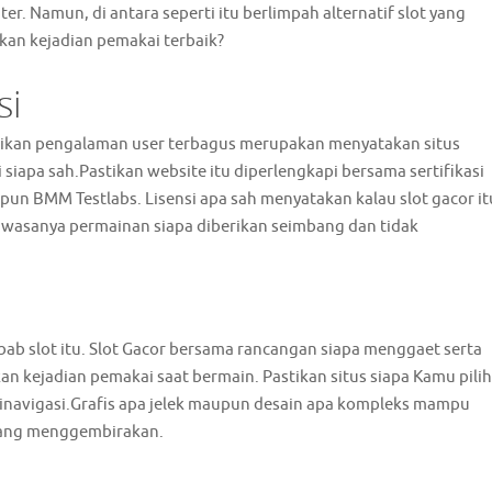
. Namun, di antara seperti itu berlimpah alternatif slot yang
kan kejadian pemakai terbaik?
si
rikan pengalaman user terbagus merupakan menyatakan situs
 siapa sah.Pastikan website itu diperlengkapi bersama sertifikasi
pun BMM Testlabs. Lisensi apa sah menyatakan kalau slot gacor it
hwasanya permainan siapa diberikan seimbang dan tidak
bab slot itu. Slot Gacor bersama rancangan siapa menggaet serta
n kejadian pemakai saat bermain. Pastikan situs siapa Kamu pilih
navigasi.Grafis apa jelek maupun desain apa kompleks mampu
rang menggembirakan.