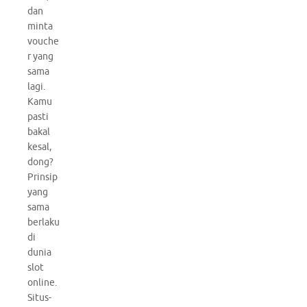
dan
minta
vouche
r yang
sama
lagi.
Kamu
pasti
bakal
kesal,
dong?
Prinsip
yang
sama
berlaku
di
dunia
slot
online.
Situs-