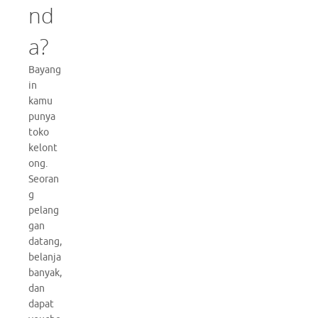
nd
a?
Bayang
in
kamu
punya
toko
kelont
ong.
Seoran
g
pelang
gan
datang,
belanja
banyak,
dan
dapat