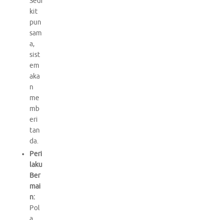
Sedi
kit
pun
sam
a,
sist
em
aka
n
me
mb
eri
tan
da.
Peri
laku
Ber
mai
n:
Pol
a