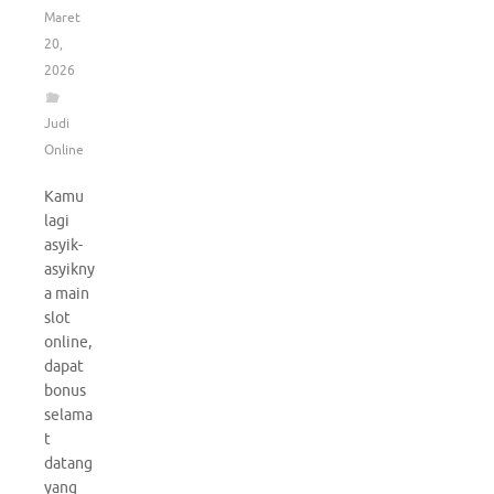
Maret
20,
2026
Judi
Online
Kamu
lagi
asyik-
asyikny
a main
slot
online,
dapat
bonus
selama
t
datang
yang