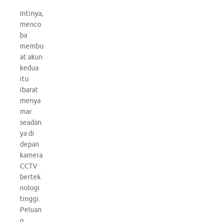
Intinya,
menco
ba
membu
at akun
kedua
itu
ibarat
menya
mar
seadan
ya di
depan
kamera
CCTV
bertek
nologi
tinggi.
Peluan
g