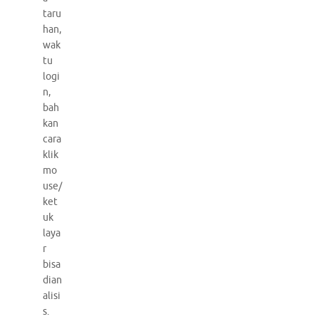
taru
han,
wak
tu
logi
n,
bah
kan
cara
klik
mo
use/
ket
uk
laya
r
bisa
dian
alisi
s.