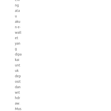
ng
ata
u
aku
n e-
wall
et
yan
g
dipa
kai
unt
uk
dep
osit
dan
wit
hdr
aw.
Mus