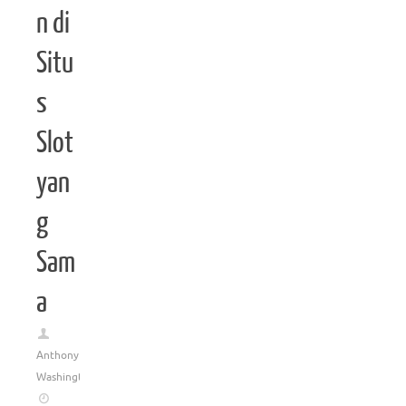
n di
Situ
s
Slot
yan
g
Sam
a
Anthony
Washington