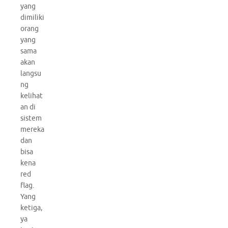
yang
dimiliki
orang
yang
sama
akan
langsu
ng
kelihat
an di
sistem
mereka
dan
bisa
kena
red
flag.
Yang
ketiga,
ya