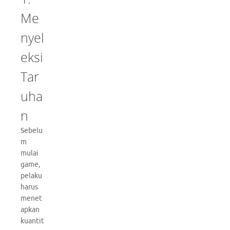
Me
nyel
eksi
Tar
uha
n
Sebelu
m
mulai
game,
pelaku
harus
menet
apkan
kuantit