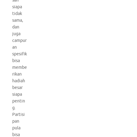
san
siapa
tidak
sama,
dan
juga
campur
an
spesifik
bisa
membe
rikan
hadiah
besar
siapa
pentin
g.
Partisi
pan
pula
bisa