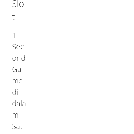
Slo
t
1.
Sec
ond
Ga
me
di
dala
m
Sat