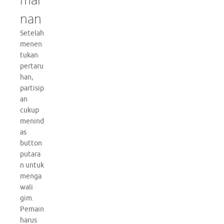
nan
Setelah
menen
tukan
pertaru
han,
partisip
an
cukup
menind
as
button
putara
n untuk
menga
wali
gim.
Pemain
harus