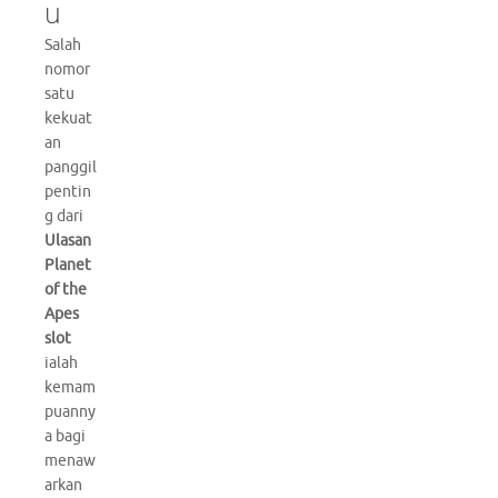
u
Salah
nomor
satu
kekuat
an
panggil
pentin
g dari
Ulasan
Planet
of the
Apes
slot
ialah
kemam
puanny
a bagi
menaw
arkan