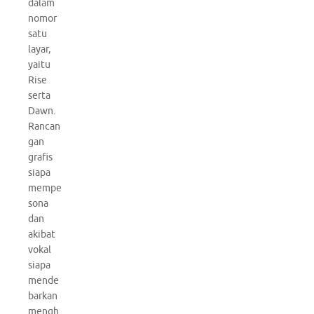
dalam
nomor
satu
layar,
yaitu
Rise
serta
Dawn.
Rancan
gan
grafis
siapa
mempe
sona
dan
akibat
vokal
siapa
mende
barkan
mengh