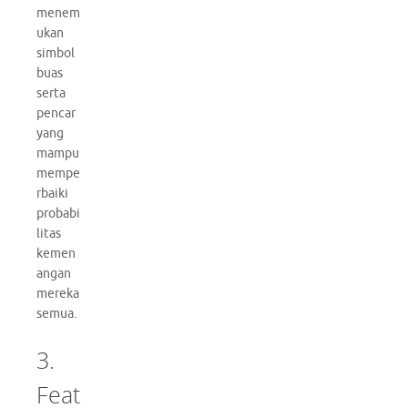
menem
ukan
simbol
buas
serta
pencar
yang
mampu
mempe
rbaiki
probabi
litas
kemen
angan
mereka
semua.
3.
Feat