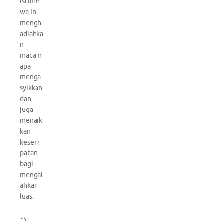
istime
wa.Ini
mengh
adiahka
n
macam
apa
menga
syikkan
dan
juga
menaik
kan
kesem
patan
bagi
mengal
ahkan
luas.