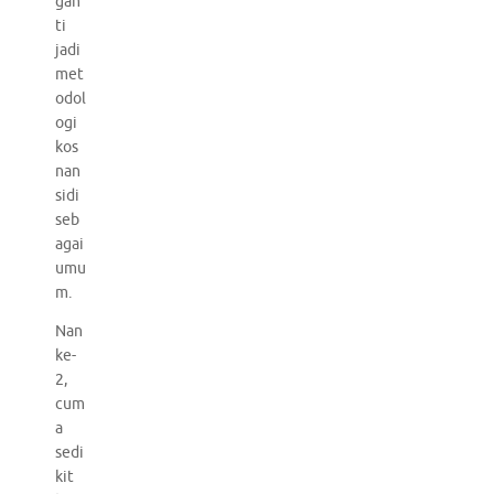
gan
ti
jadi
met
odol
ogi
kos
nan
sidi
seb
agai
umu
m.
Nan
ke-
2,
cum
a
sedi
kit