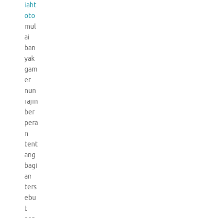
iaht
oto
mul
ai
ban
yak
gam
er
nun
rajin
ber
pera
n
tent
ang
bagi
an
ters
ebu
t