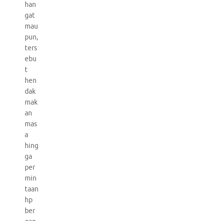
han
gat
mau
pun,
ters
ebu
t
hen
dak
mak
an
mas
a
hing
ga
per
min
taan
hp
ber