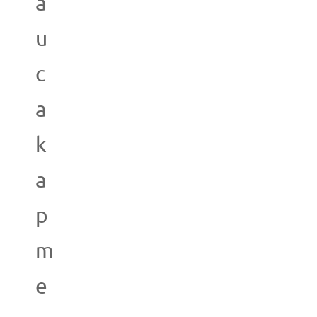
a
u
c
a
k
a
p
m
e