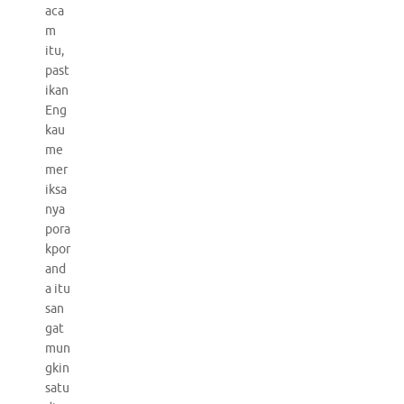
aca
m
itu,
past
ikan
Eng
kau
me
mer
iksa
nya
pora
kpor
and
a itu
san
gat
mun
gkin
satu