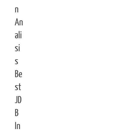
n
An
ali
si
s
Be
st
JD
B
In