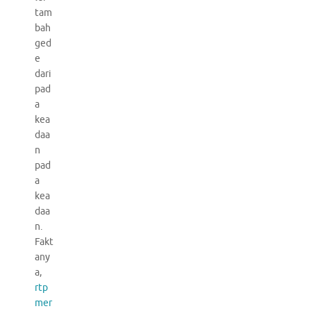
tam
bah
ged
e
dari
pad
a
kea
daa
n
pad
a
kea
daa
n.
Fakt
any
a,
rtp
mer