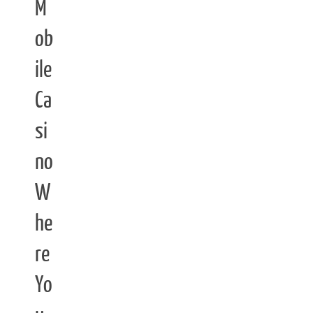
M
ob
ile
Ca
si
no
W
he
re
Yo