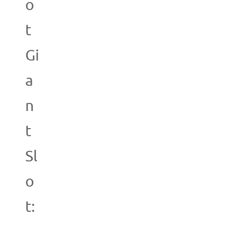
o
t
Gi
a
n
t
Sl
o
t: