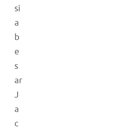
si
a
b
e
s
ar
J
a
c