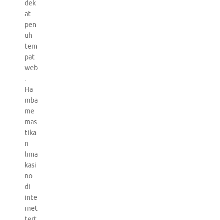
dek
at
pen
uh
tem
pat
web
.
Ha
mba
me
mas
tika
n
lima
kasi
no
di
inte
rnet
tert