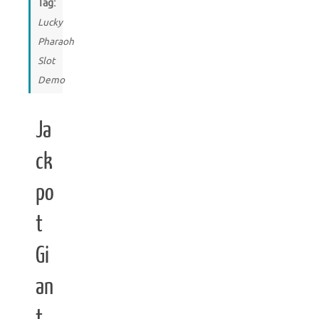
Tag:
Lucky
Pharaoh
Slot
Demo
Ja
ck
po
t
Gi
an
t