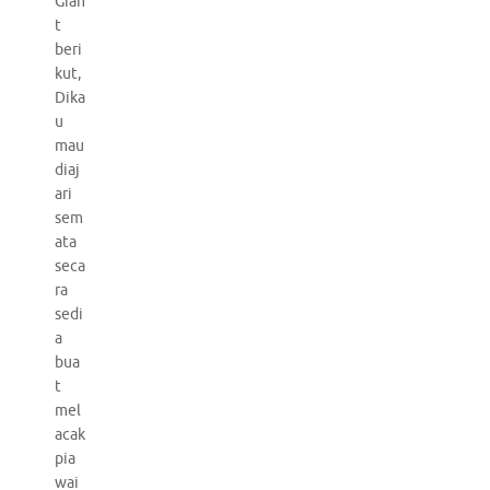
Gian
t
beri
kut,
Dika
u
mau
diaj
ari
sem
ata
seca
ra
sedi
a
bua
t
mel
acak
pia
wai