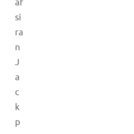
af
si
ra
n
J
a
c
k
p