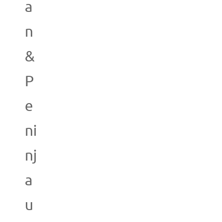
a
n
&
P
e
ni
nj
a
u