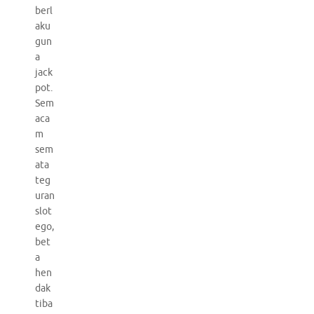
berl
aku
gun
a
jack
pot.
Sem
aca
m
sem
ata
teg
uran
slot
ego,
bet
a
hen
dak
tiba