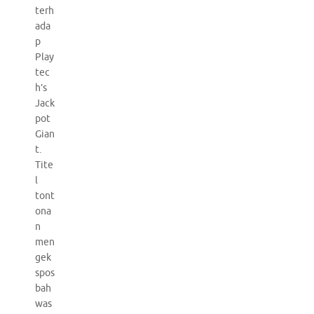
terh
ada
p
Play
tec
h’s
Jack
pot
Gian
t.
Tite
l
tont
ona
n
men
gek
spos
bah
was