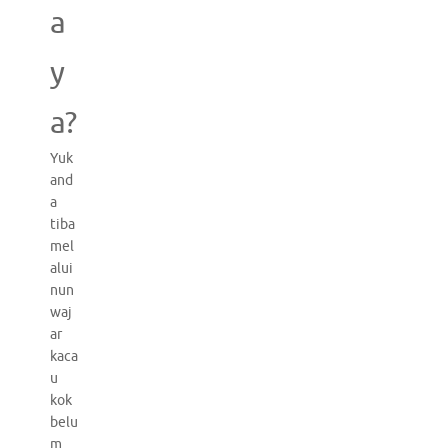
a
y
a?
Yuk
and
a
tiba
mel
alui
nun
waj
ar
kaca
u
kok
belu
m