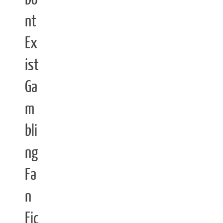
nt
Ex
ist
Ga
m
bli
ng
Fa
n
Fic