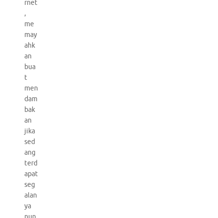
rnet
,
me
may
ahk
an
bua
t
men
dam
bak
an
jika
sed
ang
terd
apat
seg
alan
ya
nun