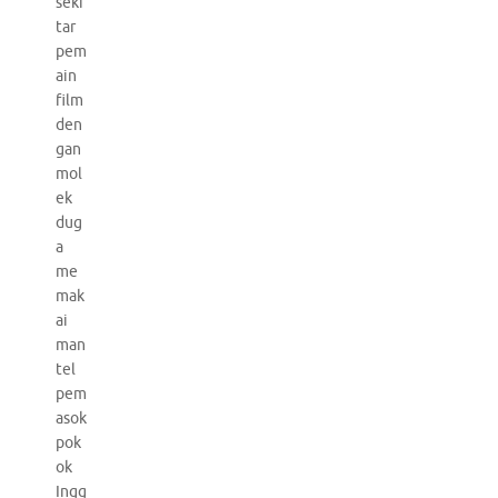
seki
tar
pem
ain
film
den
gan
mol
ek
dug
a
me
mak
ai
man
tel
pem
asok
pok
ok
Ingg