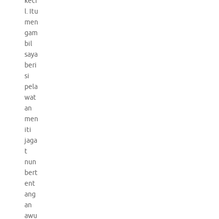
keci
l. Itu
men
gam
bil
saya
beri
si
pela
wat
an
men
iti
jaga
t
nun
bert
ent
ang
an
awu