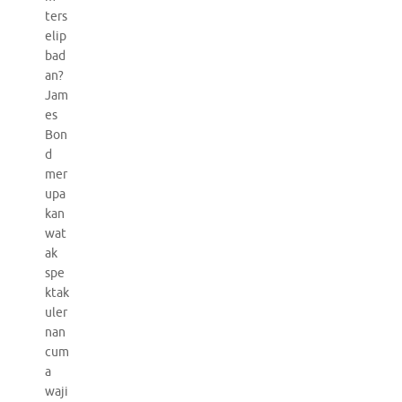
ters
elip
bad
an?
Jam
es
Bon
d
mer
upa
kan
wat
ak
spe
ktak
uler
nan
cum
a
waji