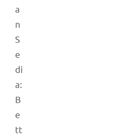
a
n
S
e
di
a:
B
e
tt