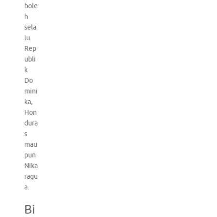
bole
h
sela
lu
Rep
ubli
k
Do
mini
ka,
Hon
dura
s
mau
pun
Nika
ragu
a.
Bi