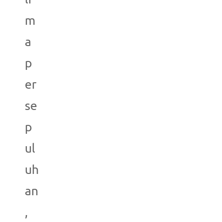
m
a
p
er
se
p
ul
uh
an
,