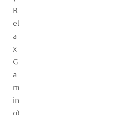
R
el
a
x
G
a
m
in
g)