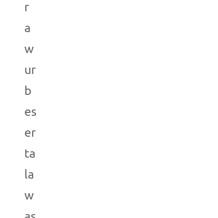
r
a
w
ur
b
es
er
ta
la
w
as