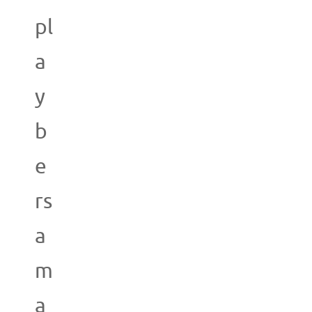
pl
a
y
b
e
rs
a
m
a