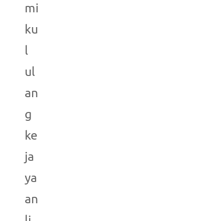
mi
ku
l
ul
an
g
ke
ja
ya
an
li