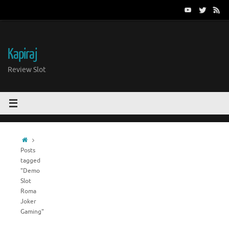
Skip
to
content
Kapiraj
Review Slot
Home
Posts
tagged
"Demo
Slot
Roma
Joker
Gaming"