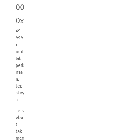
00
0x
49.
999
x
mut
lak
perk
iraa
n,
tep
atny
a.
Ters
ebu
t
tak
men