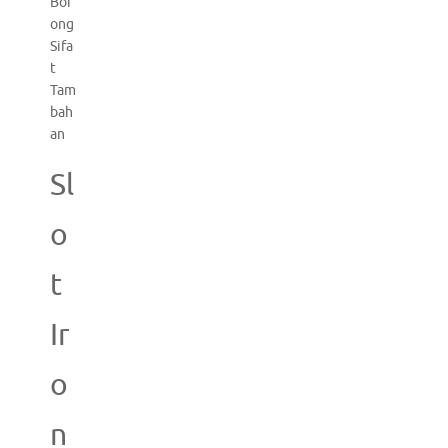
Bor
ong
Sifa
t
Tam
bah
an
Sl
o
t
Ir
o
n