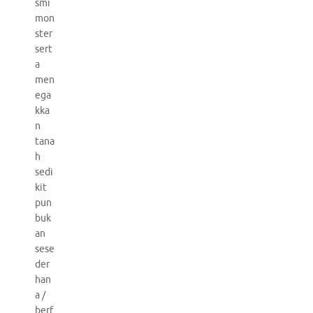
smi
mon
ster
sert
a
men
ega
kka
n
tana
h
sedi
kit
pun
buk
an
sese
der
han
a /
berf