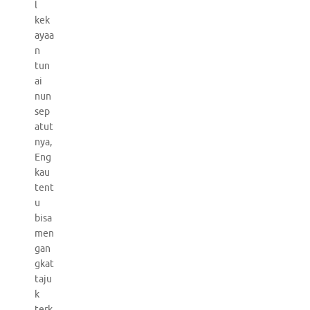
l
kek
ayaa
n
tun
ai
nun
sep
atut
nya,
Eng
kau
tent
u
bisa
men
gan
gkat
taju
k
terk