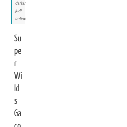
daftar
judi
online
Su
pe
r
Wi
ld
s
Ga
co