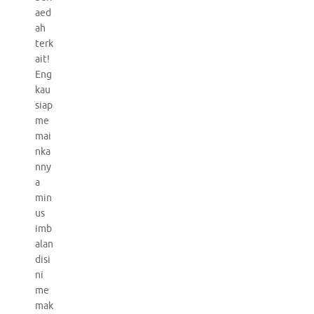
aed
ah
terk
ait!
Eng
kau
siap
me
mai
nka
nny
a
min
us
imb
alan
disi
ni
me
mak