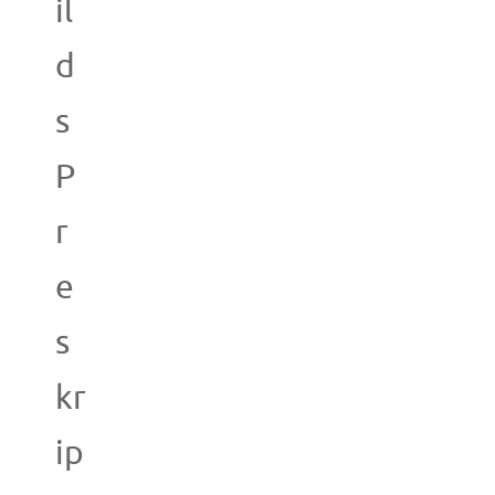
il
d
s
P
r
e
s
kr
ip