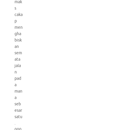
mak
s
caka
p
men
gha
bisk
an
sem
ata
jala
n
pad
a
man
a
seb
esar
satu
.
000.