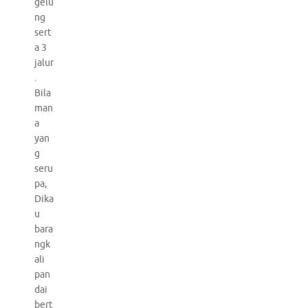
gelu
ng
sert
a 3
jalur
.
Bila
man
a
yan
g
seru
pa,
Dika
u
bara
ngk
ali
pan
dai
bert