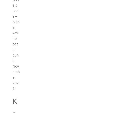
ait
pad
a –
puja
an
kasi
no
bet
a
gun
a
Nov
emb
er
202
2!
K