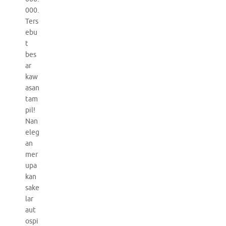
000.
Ters
ebu
t
bes
ar
kaw
asan
tam
pil!
Nan
eleg
an
mer
upa
kan
sake
lar
aut
ospi