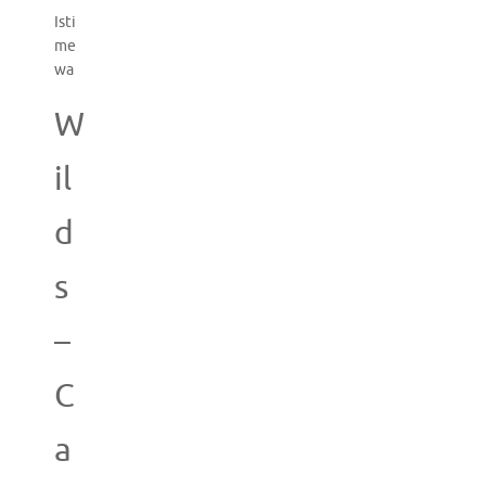
Isti
me
wa
W
il
d
s
–
C
a