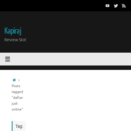
Skip
to
content
Kapiraj
Review Slot
Home
Posts
tagged
"daftar
judi
online"
Tag: