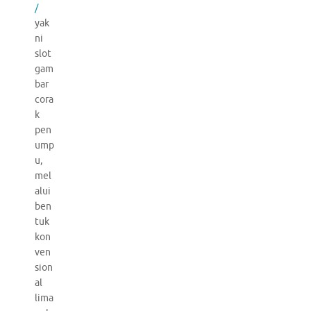
/
yak
ni
slot
gam
bar
cora
k
pen
ump
u,
mel
alui
ben
tuk
kon
ven
sion
al
lima