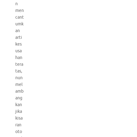
n
men
cant
umk
an
arti
kes
usa
han
tera
tas,
nun
mel
amb
ang
kan
jika
kisa
ran
oto