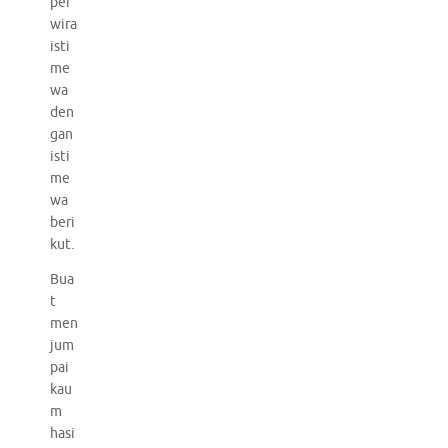
per
wira
isti
me
wa
den
gan
isti
me
wa
beri
kut.
Bua
t
men
jum
pai
kau
m
hasi