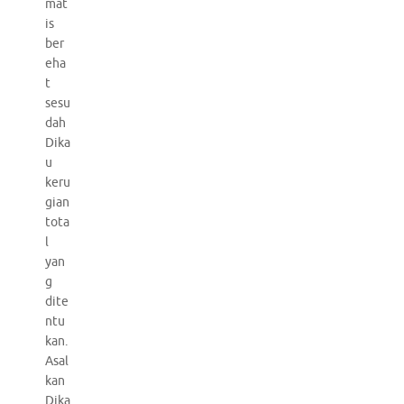
mat
is
ber
eha
t
sesu
dah
Dika
u
keru
gian
tota
l
yan
g
dite
ntu
kan.
Asal
kan
Dika