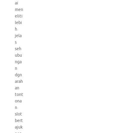
ai
men
eliti
lebi
h
jela
s
seh
ubu
nga
n
dgn
arah
an
tont
ona
n
slot
bert
ajuk