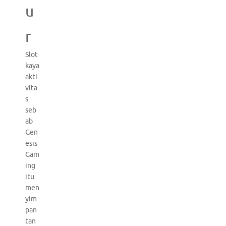
u
r
Slot
kaya
akti
vita
s
seb
ab
Gen
esis
Gam
ing
itu
men
yim
pan
tan