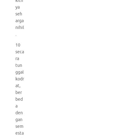
kitn
ya
seh
arga
nihil
.
10
seca
ra
tun
ggal
kodr
at,
ber
bed
a
den
gan
sem
esta