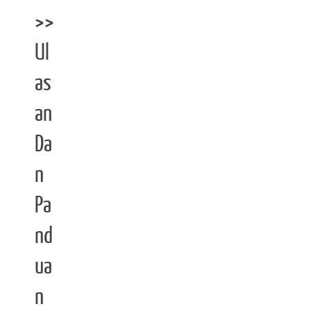
>>
Ul
as
an
Da
n
Pa
nd
ua
n