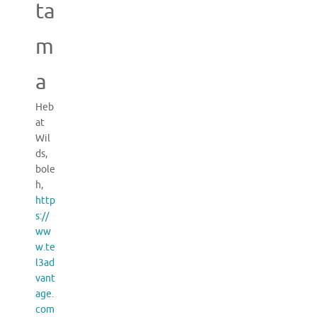
ta
m
a
Heb
at
Wil
ds,
bole
h,
http
s://
ww
w.te
l3ad
vant
age.
com