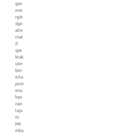
gan
ene
rgik
dgn
alte
rnat
if
spe
ktak
uler
bes
erta
pem
enu
han
nan
taja
m.
Me
mba