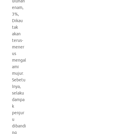
uluhan
enam,
3%,
Dikau
tak
akan
terus-
mener
us
mengal
ami
mujur.
Sebetu
lnya,
selaku
dampa
k
penjur
u
dibandi
ng