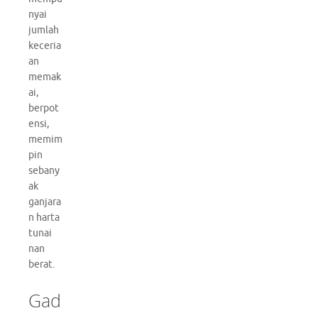
nyai
jumlah
keceria
an
memak
ai,
berpot
ensi,
memim
pin
sebany
ak
ganjara
n harta
tunai
nan
berat.
Gad