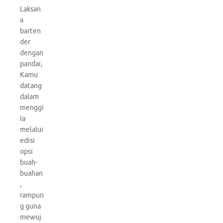
Laksan
a
barten
der
dengan
pandai,
Kamu
datang
dalam
menggi
la
melalui
edisi
opsi
buah-
buahan
,
rampun
g guna
mewuj