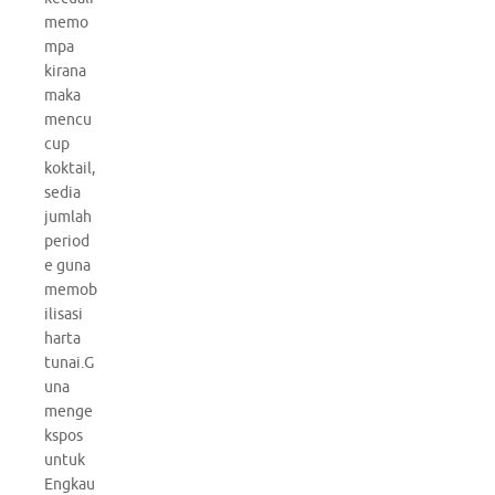
memo
mpa
kirana
maka
mencu
cup
koktail,
sedia
jumlah
period
e guna
memob
ilisasi
harta
tunai.G
una
menge
kspos
untuk
Engkau