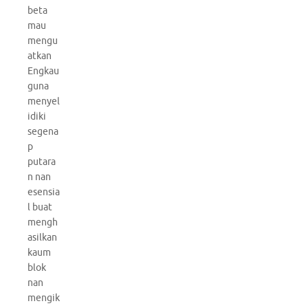
beta
mau
mengu
atkan
Engkau
guna
menyel
idiki
segena
p
putara
n nan
esensia
l buat
mengh
asilkan
kaum
blok
nan
mengik