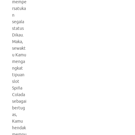
mempe
rsatuka
n
segala
status
Dikau.
Maka,
sewakt
u Kamu
menga
ngkat
tipuan
slot
Spiña
Colada
sebagai
bertug
as,
Kamu
hendak
mempu