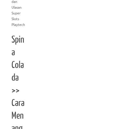
dan
Ulasan
Super
Slots
Playtech
Spin
a
Cola
da
>>
Cara
Men
ang