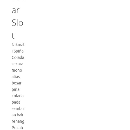
ar
Slo
t
Nikmat
i Spiña
Colada
secara
mono
alias
besar
piña
colada
pada
sembir
an bak
renang.
Pecah