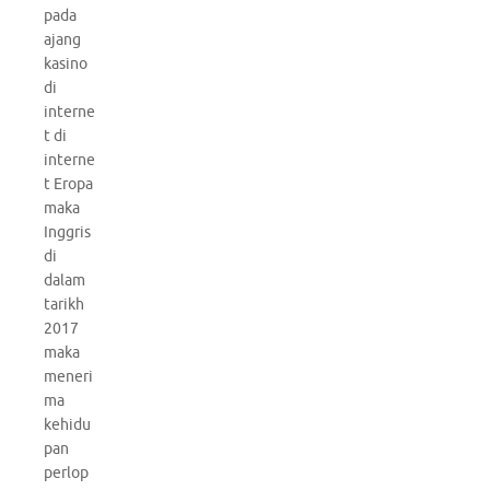
pada
ajang
kasino
di
interne
t di
interne
t Eropa
maka
Inggris
di
dalam
tarikh
2017
maka
meneri
ma
kehidu
pan
perlop