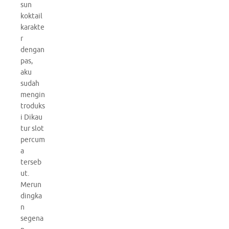
sun
koktail
karakte
r
dengan
pas,
aku
sudah
mengin
troduks
i Dikau
tur slot
percum
a
terseb
ut.
Merun
dingka
n
segena