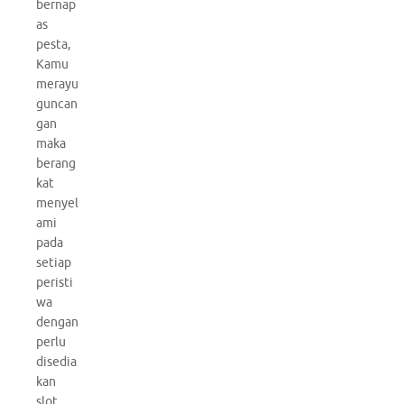
bernap
as
pesta,
Kamu
merayu
guncan
gan
maka
berang
kat
menyel
ami
pada
setiap
peristi
wa
dengan
perlu
disedia
kan
slot