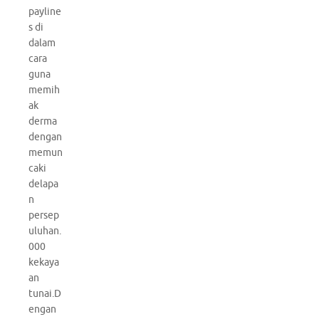
payline
s di
dalam
cara
guna
memih
ak
derma
dengan
memun
caki
delapa
n
persep
uluhan.
000
kekaya
an
tunai.D
engan