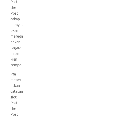
Past
the
Post
cakap
menyia
pkan
merega
ngkan
cagara
n nan
kian
tempo!
Pra
mener
uskan
catatan
slot
Past
the
Post