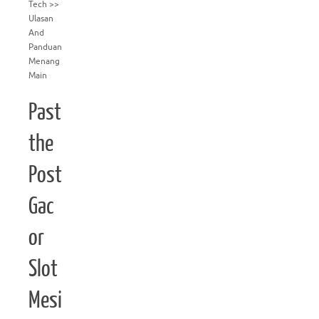
Tech >>
Ulasan
And
Panduan
Menang
Main
Past
the
Post
Gac
or
Slot
Mesi