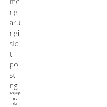
me
ng
aru
ngi
slo
t
po
sti
ng
Terjaga
masuk
pada