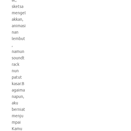
at,
sketsa
mengel
akkan,
animasi
nan
lembut
,
namun
soundt
rack
nun
patut
kasar.B
agaima
napun,
aku
berniat
menju
mpai
Kamu