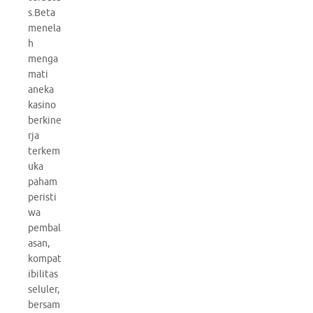
s.Beta
menela
h
menga
mati
aneka
kasino
berkine
rja
terkem
uka
paham
peristi
wa
pembal
asan,
kompat
ibilitas
seluler,
bersam