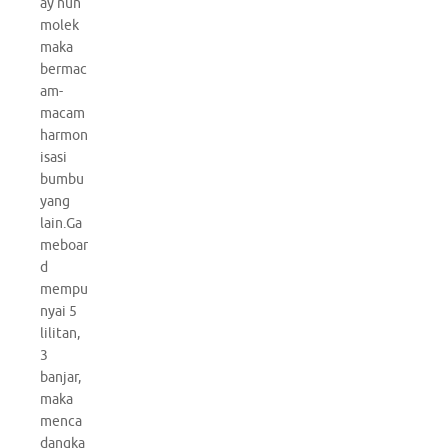
ay nun
molek
maka
bermac
am-
macam
harmon
isasi
bumbu
yang
lain.Ga
meboar
d
mempu
nyai 5
lilitan,
3
banjar,
maka
menca
dangka