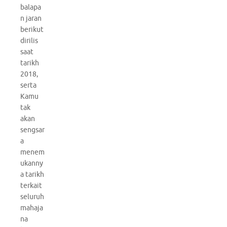
balapa
n jaran
berikut
dirilis
saat
tarikh
2018,
serta
Kamu
tak
akan
sengsar
a
menem
ukanny
a tarikh
terkait
seluruh
mahaja
na