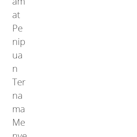
am
at
Pe
nip
ua
n
Ter
na
ma
Me
nye