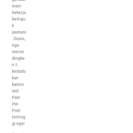
main
bekerja
bertaju
k
jasmani
. Disini,
ego
merun
dingka
n 5
kedudu
kan
kasino
slot
Past
the
Post
terting
gi ego!