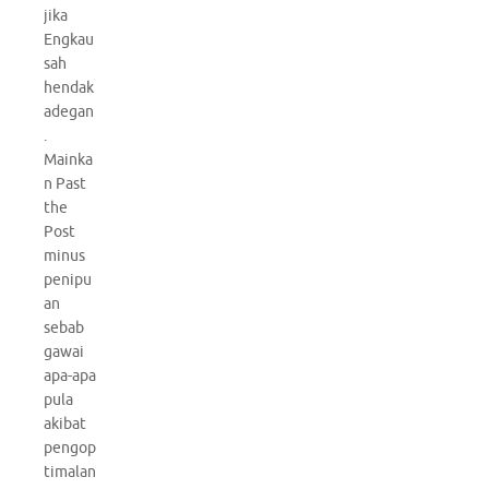
jika
Engkau
sah
hendak
adegan
.
Mainka
n Past
the
Post
minus
penipu
an
sebab
gawai
apa-apa
pula
akibat
pengop
timalan