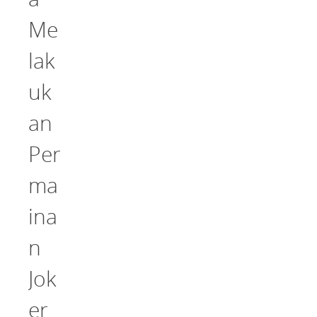
Me
lak
uk
an
Per
ma
ina
n
Jok
er