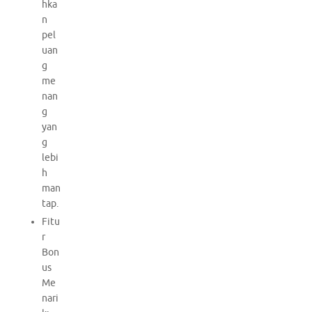
hka
n
pel
uan
g
me
nan
g
yan
g
lebi
h
man
tap.
Fitu
r
Bon
us
Me
nari