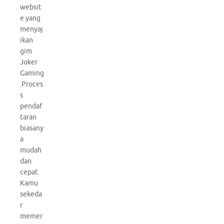
websit
e yang
menyaj
ikan
gim
Joker
Gaming
.Proces
s
pendaf
taran
biasany
a
mudah
dan
cepat.
Kamu
sekeda
r
memer