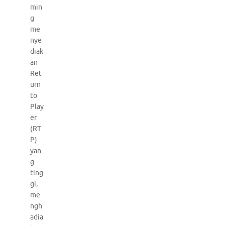
min
g
me
nye
diak
an
Ret
urn
to
Play
er
(RT
P)
yan
g
ting
gi,
me
ngh
adia