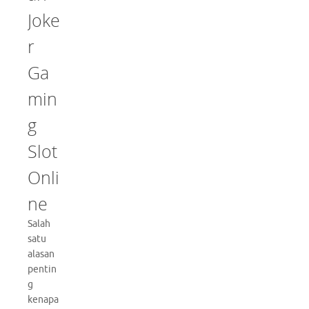
Joke
r
Ga
min
g
Slot
Onli
ne
Salah
satu
alasan
pentin
g
kenapa