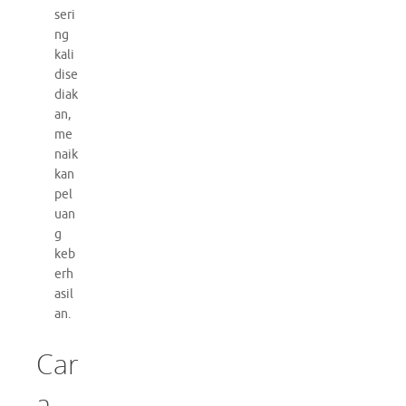
seri
ng
kali
dise
diak
an,
me
naik
kan
pel
uan
g
keb
erh
asil
an.
Car
a