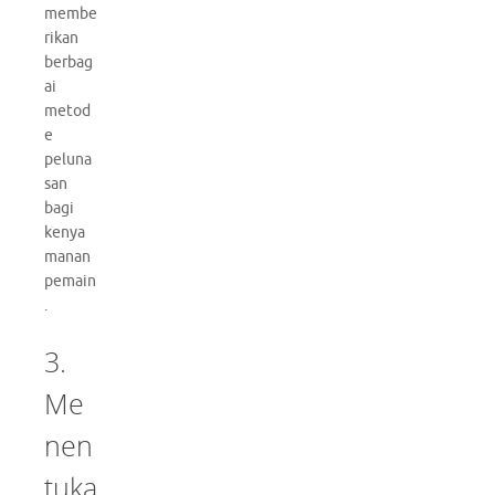
membe
rikan
berbag
ai
metod
e
peluna
san
bagi
kenya
manan
pemain
.
3.
Me
nen
tuka