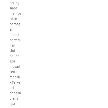
daring
siapa
membe
rikan
berbag
ai
model
permai
nan
slot
online
apa
inovasi
serta
menari
k.Terke
nal
dengan
grafis
apa