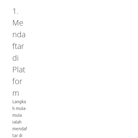
1.
Me
nda
ftar
di
Plat
for
m
Langka
h mula-
mula
ialah
mendaf
tar di