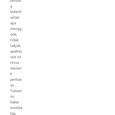
peluan
g
keberh
asilan
apa
mengg
oda,
tidak
takjub
apabila
slot ini
terus
menari
k
perhati
an.
Tulisan
ini
bakal
memba
has