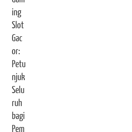
ing
Slot
Gac
or:
Petu
njuk
Selu
ruh
bagi
Pem