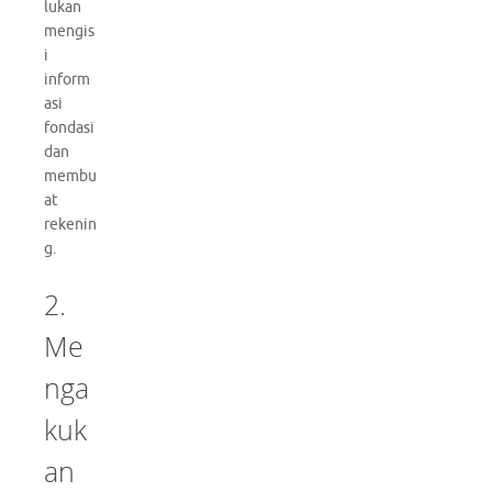
lukan
mengis
i
inform
asi
fondasi
dan
membu
at
rekenin
g.
2.
Me
nga
kuk
an