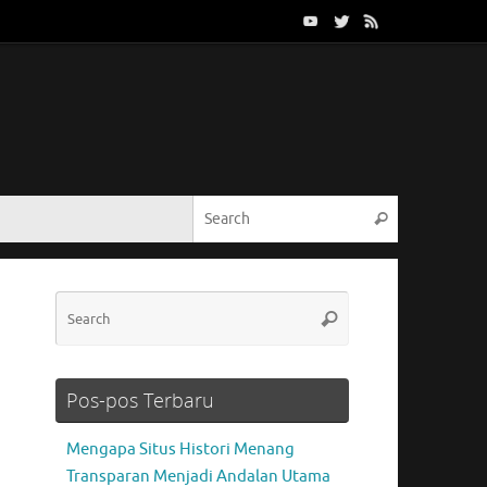
Search for:
Search
Search
Search
for:
Pos-pos Terbaru
Mengapa Situs Histori Menang
Transparan Menjadi Andalan Utama