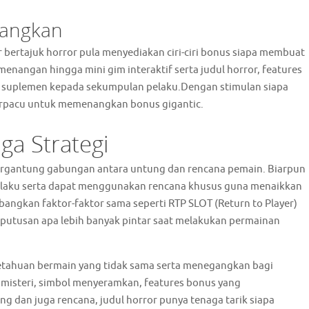
gangkan
r bertajuk horror pula menyediakan ciri-ciri bonus siapa membuat
menangan hingga mini gim interaktif serta judul horror, features
n suplemen kepada sekumpulan pelaku.Dengan stimulan siapa
terpacu untuk memenangkan bonus gigantic.
ga Strategi
 bergantung gabungan antara untung dan rencana pemain. Biarpun
, pelaku serta dapat menggunakan rencana khusus guna menaikkan
gkan faktor-faktor sama seperti RTP SLOT (Return to Player)
eputusan apa lebih banyak pintar saat melakukan permainan
getahuan bermain yang tidak sama serta menegangkan bagi
misteri, simbol menyeramkan, features bonus yang
 dan juga rencana, judul horror punya tenaga tarik siapa