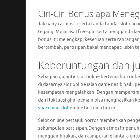
Ciri-Ciri Bonus apa Mene
Tak hanya atmosfir serta tanda-tanda, slot gaco
tegang. Mulai asal freespin serta pengganda ke
bonus ini melengkapi keseruan serta tantanga
bertambah, partisipan bakal mendapati lebih 
Keberuntungan dan ju
Sebagian gigantic slot online bertema horror
di dasarnya slot online ialah game nasib baik
kesempatan mengalahkan. Dengan mempertimban
dan fluktuasi gim, pemain bisa menghasilkan k
spaceman slot
online bertema horror.
Selot on line bertajuk horror memberikan pen
sekumpulan partisipan.Dengan atmosfir penuh 
menggembirakan, dan campuran di antara untung