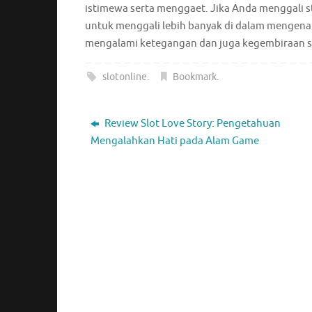
istimewa serta menggaet. Jika Anda menggali s
untuk menggali lebih banyak di dalam mengenai 
mengalami ketegangan dan juga kegembiraan s
slotonline
.
Bookmark
.
Review Slot Love Story: Pengetahuan
Mengalahkan Hati pada Alam Game