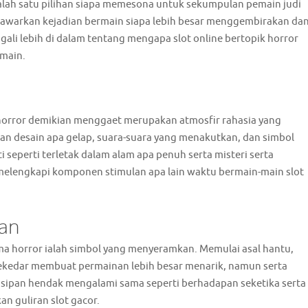
salah satu pilihan siapa memesona untuk sekumpulan pemain judi
enawarkan kejadian bermain siapa lebih besar menggembirakan da
gali lebih di dalam tentang mengapa slot online bertopik horror
main.
 horror demikian menggaet merupakan atmosfir rahasia yang
n desain apa gelap, suara-suara yang menakutkan, dan simbol
seperti terletak dalam alam apa penuh serta misteri serta
 melengkapi komponen stimulan apa lain waktu bermain-main slot
an
ema horror ialah simbol yang menyeramkan. Memulai asal hantu,
 sekedar membuat permainan lebih besar menarik, namun serta
isipan hendak mengalami sama seperti berhadapan seketika serta
n guliran slot gacor.