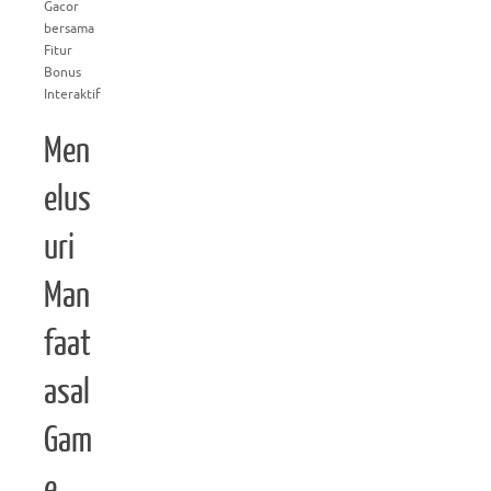
Gacor
bersama
Fitur
Bonus
Interaktif
Men
elus
uri
Man
faat
asal
Gam
e