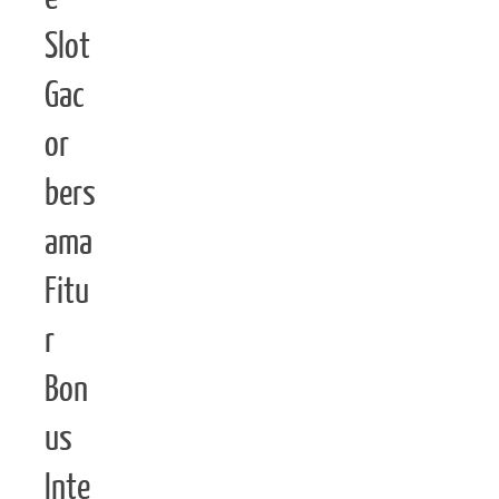
Slot
Gac
or
bers
ama
Fitu
r
Bon
us
Inte