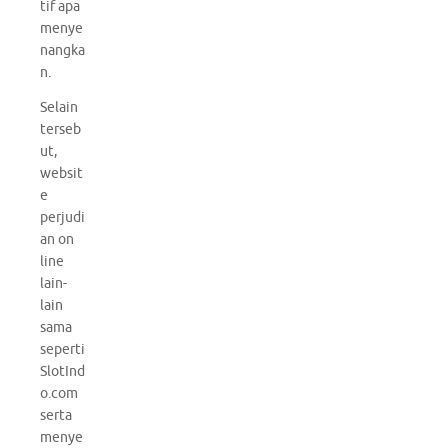
tif apa
menye
nangka
n.
Selain
terseb
ut,
websit
e
perjudi
an on
line
lain-
lain
sama
seperti
SlotInd
o.com
serta
menye