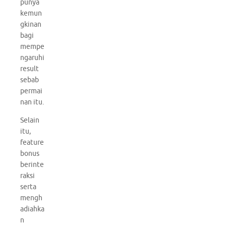
punya
kemun
gkinan
bagi
mempe
ngaruhi
result
sebab
permai
nan itu.
Selain
itu,
feature
bonus
berinte
raksi
serta
mengh
adiahka
n