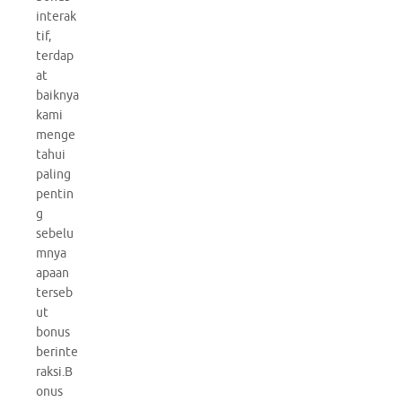
interak
tif,
terdap
at
baiknya
kami
menge
tahui
paling
pentin
g
sebelu
mnya
apaan
terseb
ut
bonus
berinte
raksi.B
onus