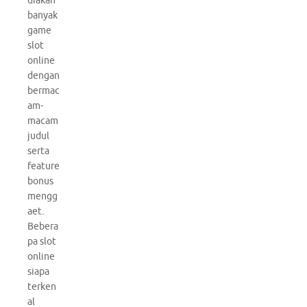
diakan
banyak
game
slot
online
dengan
bermac
am-
macam
judul
serta
feature
bonus
mengg
aet.
Bebera
pa slot
online
siapa
terken
al