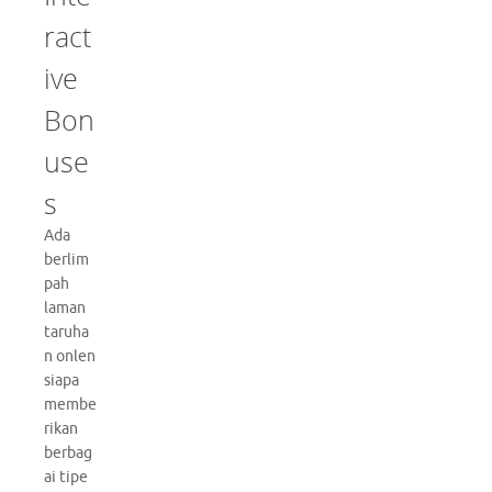
ract
ive
Bon
use
s
Ada
berlim
pah
laman
taruha
n onlen
siapa
membe
rikan
berbag
ai tipe