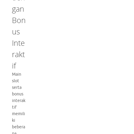
gan
Bon
us
Inte
rakt
if
Main
slot
serta
bonus
interak
tif
memili
ki
bebera
pa