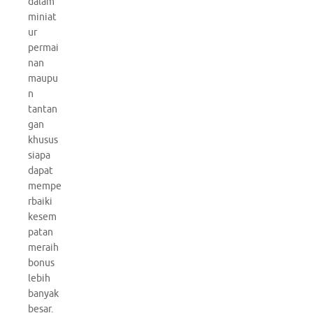
dalam
miniat
ur
permai
nan
maupu
n
tantan
gan
khusus
siapa
dapat
mempe
rbaiki
kesem
patan
meraih
bonus
lebih
banyak
besar.