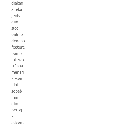
diakan
aneka
jenis
gim
slot
online
dengan
feature
bonus
interak
tif apa
menari
k.Mem
ulai
sebab
mini
gim
bertaju
k
advent