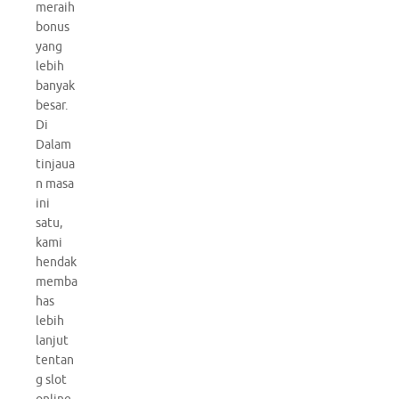
meraih
bonus
yang
lebih
banyak
besar.
Di
Dalam
tinjaua
n masa
ini
satu,
kami
hendak
memba
has
lebih
lanjut
tentan
g slot