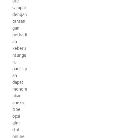
ure
sampai
dengan
tantan
gan
berhadi
ah
keberu
ntunga
n,
partisip
an
dapat
menem
ukan
aneka
tipe
opsi
gim
slot
online