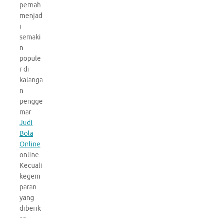
pernah
menjad
i
semaki
n
popule
r di
kalanga
n
pengge
mar
Judi
Bola
Online
online.
Kecuali
kegem
paran
yang
diberik