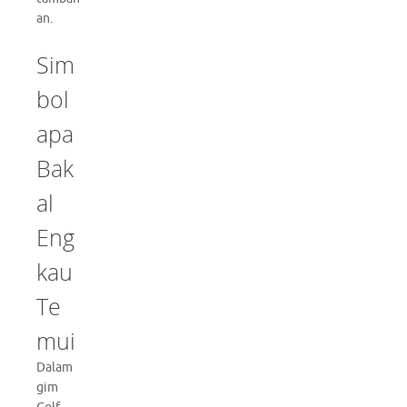
an.
Sim
bol
apa
Bak
al
Eng
kau
Te
mui
Dalam
gim