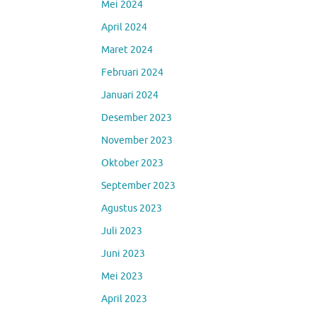
Mei 2024
April 2024
Maret 2024
Februari 2024
Januari 2024
Desember 2023
November 2023
Oktober 2023
September 2023
Agustus 2023
Juli 2023
Juni 2023
Mei 2023
April 2023