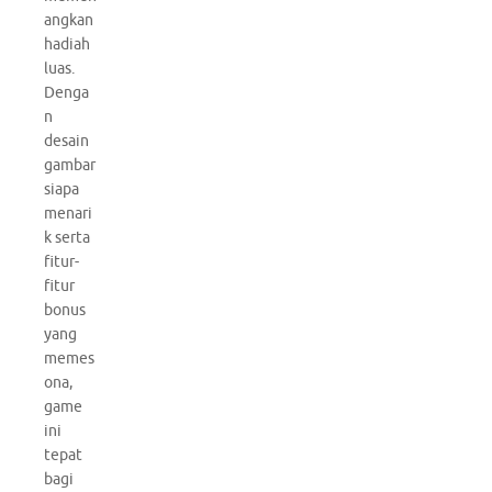
angkan
hadiah
luas.
Denga
n
desain
gambar
siapa
menari
k serta
fitur-
fitur
bonus
yang
memes
ona,
game
ini
tepat
bagi