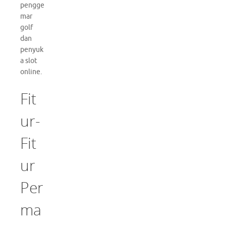
pengge
mar
golf
dan
penyuk
a slot
online.
Fit
ur-
Fit
ur
Per
ma