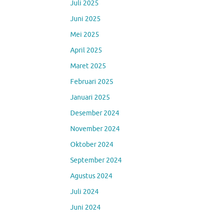
Juli 2025
Juni 2025
Mei 2025
April 2025
Maret 2025
Februari 2025
Januari 2025
Desember 2024
November 2024
Oktober 2024
September 2024
Agustus 2024
Juli 2024
Juni 2024