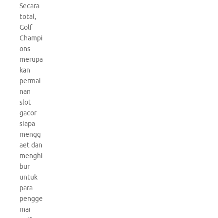
Secara
total,
Golf
Champi
ons
merupa
kan
permai
nan
slot
gacor
siapa
mengg
aet dan
menghi
bur
untuk
para
pengge
mar