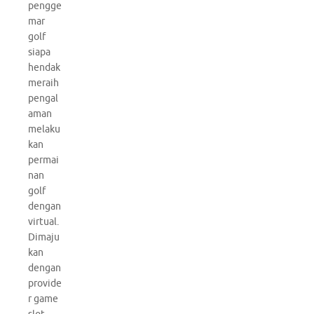
pengge
mar
golf
siapa
hendak
meraih
pengal
aman
melaku
kan
permai
nan
golf
dengan
virtual.
Dimaju
kan
dengan
provide
r game