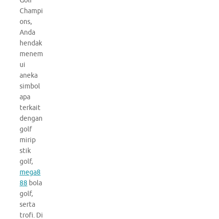
Golf
Champi
ons,
Anda
hendak
menem
ui
aneka
simbol
apa
terkait
dengan
golf
mirip
stik
golf,
mega8
88
bola
golf,
serta
trofi. Di