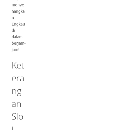
menye
nangka
n
Engkau
di
dalam
berjam-
jam!
Ket
era
ng
an
Slo
t