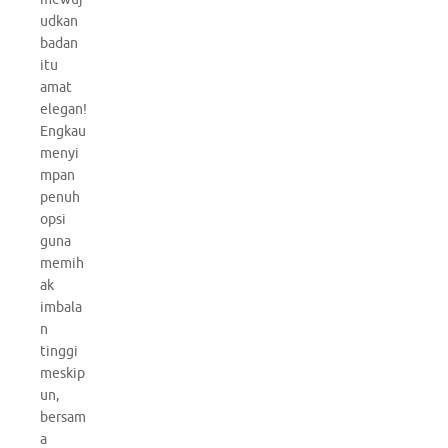
udkan
badan
itu
amat
elegan!
Engkau
menyi
mpan
penuh
opsi
guna
memih
ak
imbala
n
tinggi
meskip
un,
bersam
a