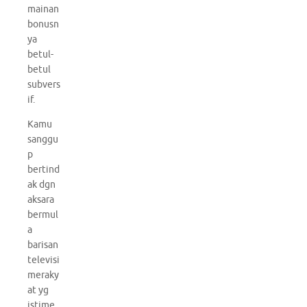
mainan
bonusn
ya
betul-
betul
subvers
if.
Kamu
sanggu
p
bertind
ak dgn
aksara
bermul
a
barisan
televisi
meraky
at yg
istime