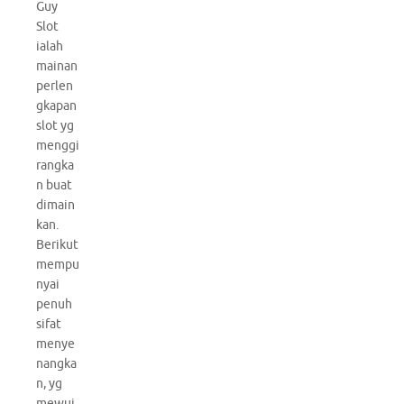
Guy
Slot
ialah
mainan
perlen
gkapan
slot yg
menggi
rangka
n buat
dimain
kan.
Berikut
mempu
nyai
penuh
sifat
menye
nangka
n, yg
mewuj