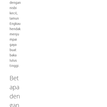
dengan
nisbi
kecil,
lamun
Engkau
hendak
menju
mpai
gaya
buat
baka
lulus
tinggi.
Bet
apa
den
gan