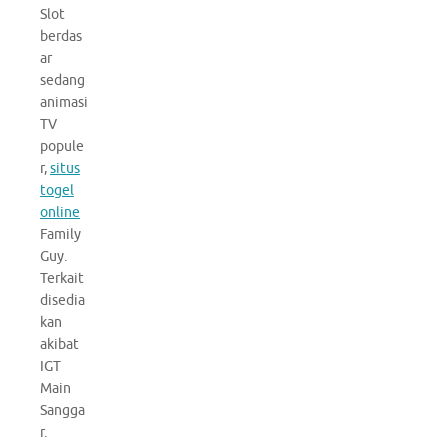
Slot
berdas
ar
sedang
animasi
TV
popule
r,
situs
togel
online
Family
Guy.
Terkait
disedia
kan
akibat
IGT
Main
Sangga
r.