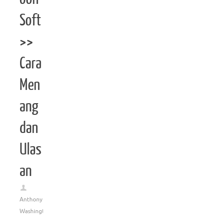
Soft
>>
Cara
Men
ang
dan
Ulas
an
Anthony
Washington