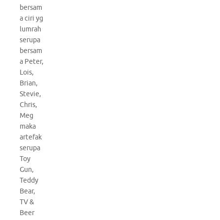
bersam
a ciri yg
lumrah
serupa
bersam
a Peter,
Lois,
Brian,
Stevie,
Chris,
Meg
maka
artefak
serupa
Toy
Gun,
Teddy
Bear,
TV &
Beer