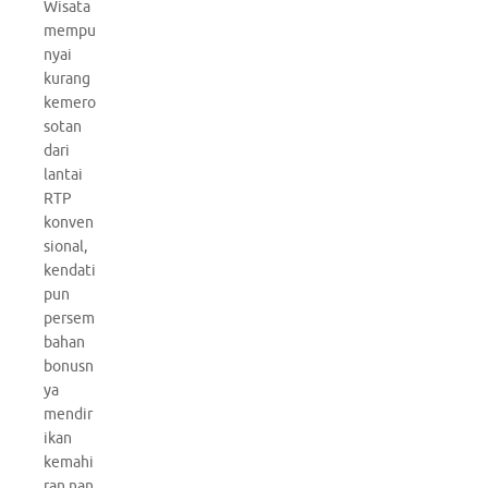
Wisata
mempu
nyai
kurang
kemero
sotan
dari
lantai
RTP
konven
sional,
kendati
pun
persem
bahan
bonusn
ya
mendir
ikan
kemahi
ran nan