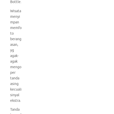
Bottle.
Wisata
menyi
mpan
memfo
to
berang
asan,
yg
agak-
agak
mengo
per
tanda
asing
kecuali
sinyal
ekstra.
Tanda