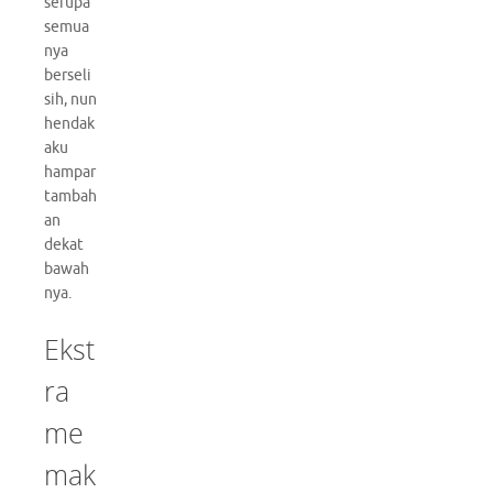
serupa
semua
nya
berseli
sih, nun
hendak
aku
hampar
tambah
an
dekat
bawah
nya.
Ekst
ra
me
mak