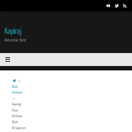
Skip
to
content
Kapiraj
Review Slot
Home
Slot
Online
Family
Guy
Online
Slot
Dragoon