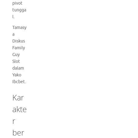
pivot
tungga
l.
Tamasy
a
Diskus
Family
Guy
Slot
dalam
Yako
Ibcbet.
Kar
akte
r
ber