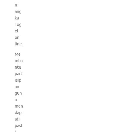
n
ang
ka
Tog
el
on
line:
Me
mba
ntu
part
isip
an
gun
a
men
dap
ati
past