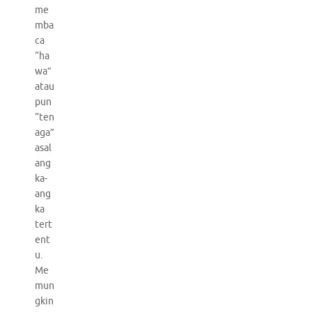
me
mba
ca
“ha
wa”
atau
pun
“ten
aga”
asal
ang
ka-
ang
ka
tert
ent
u.
Me
mun
gkin