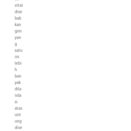
vital
dise
bab
kan
gim
yan
g
satu
ini
lebi
h
ban
yak
dila
nda
si
atas
unt
ung
dise