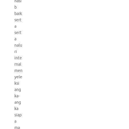
nasi
b
baik
sert
a
sert
a
nalu
ri
inte
rnal
men
yele
ksi
ang
ka-
ang
ka
siap
a
ma