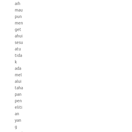
aih
mau
pun
men
get
ahui
sesu
atu
tida
k
ada
mel
alui
taha
pan
pen
eliti
an
yan
g