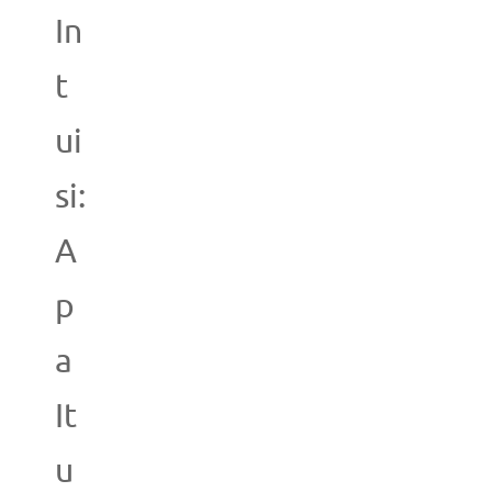
In
t
ui
si:
A
p
a
It
u