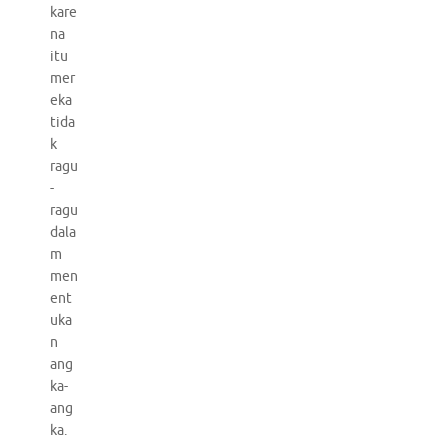
kare
na
itu
mer
eka
tida
k
ragu
-
ragu
dala
m
men
ent
uka
n
ang
ka-
ang
ka.