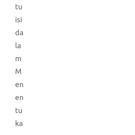
tu
isi
da
la
m
M
en
en
tu
ka