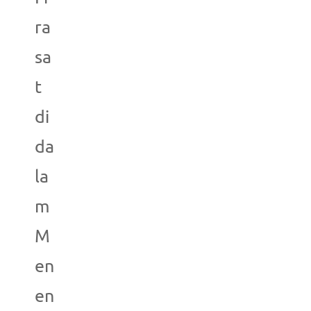
ra
sa
t
di
da
la
m
M
en
en