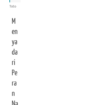
Toto
M
en
ya
da
ri
Pe
ra
n
Na