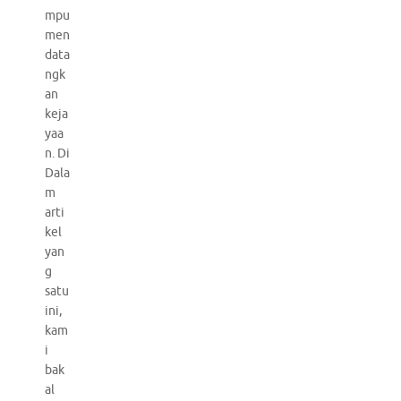
mpu
men
data
ngk
an
keja
yaa
n. Di
Dala
m
arti
kel
yan
g
satu
ini,
kam
i
bak
al