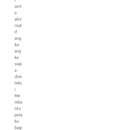
i
sert
a
alte
rnat
if
ang
ka-
ang
ka
siap
a
dise
leks
i.
Me
mba
ntu
pela
ku
bagi