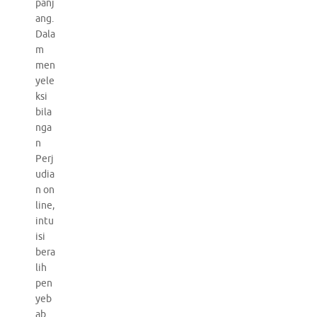
panj
ang.
Dala
m
men
yele
ksi
bila
nga
n
Perj
udia
n on
line,
intu
isi
bera
lih
pen
yeb
ab