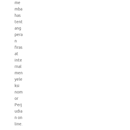
me
mba
has
tent
ang
pera
n
firas
at
inte
rnal
men
yele
ksi
nom
or
Perj
udia
n on
line.