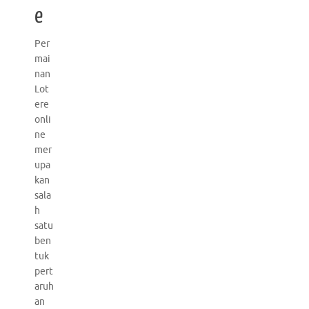
e
Per
mai
nan
Lot
ere
onli
ne
mer
upa
kan
sala
h
satu
ben
tuk
pert
aruh
an