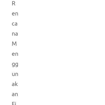
R
en
ca
na
M
en
gg
un
ak
an
Fi