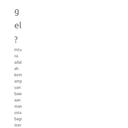
g
el
?
Intu
isi
adal
ah
kem
amp
uan
baw
aan
man
usia
bagi
mer