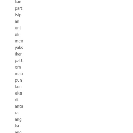
kan
part
isip
an
unt
uk
men
yaks
ikan
patt
ern
mau
pun
kon
eksi
di
anta
ra
ang
ka-
ang