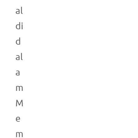
al
di
d
al
a
m
M
e
m