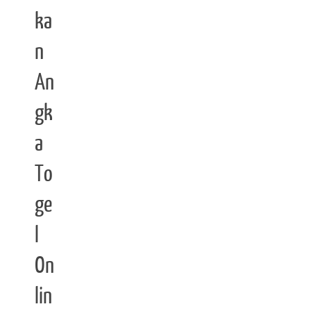
ka
n
An
gk
a
To
ge
l
On
lin