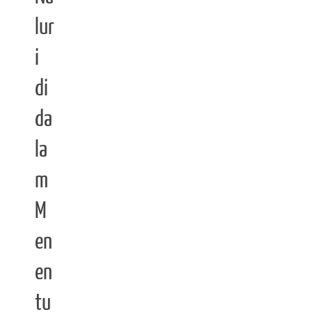
lur
i
di
da
la
m
M
en
en
tu