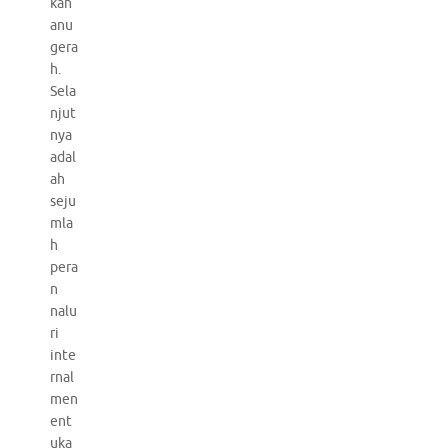
kan
anu
gera
h.
Sela
njut
nya
adal
ah
seju
mla
h
pera
n
nalu
ri
inte
rnal
men
ent
uka