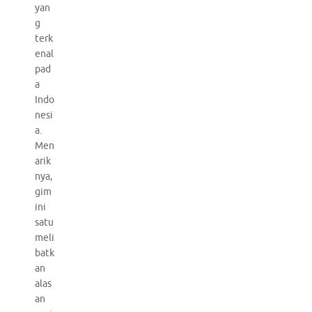
yan
g
terk
enal
pad
a
Indo
nesi
a.
Men
arik
nya,
gim
ini
satu
meli
batk
an
alas
an