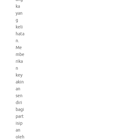
ka
yan
g
keli
hata
n.
Me
mbe
rika
n
key
akin
an
sen
diri
bagi
part
isip
an
oleh