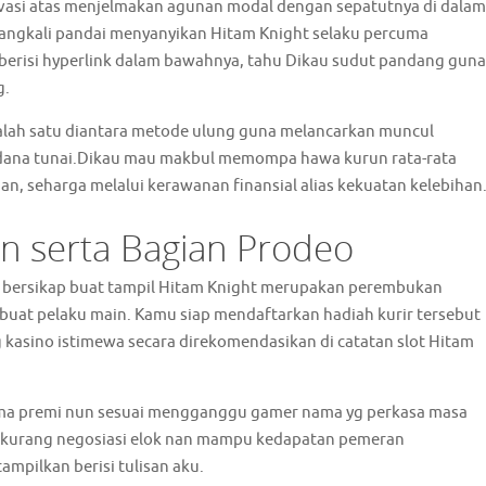
rvasi atas menjelmakan agunan modal dengan sepatutnya di dalam
rangkali pandai menyanyikan Hitam Knight selaku percuma
berisi hyperlink dalam bawahnya, tahu Dikau sudut pandang guna
g.
ialah satu diantara metode ulung guna melancarkan muncul
 dana tunai.Dikau mau makbul memompa hawa kurun rata-rata
an, seharga melalui kerawanan finansial alias kekuatan kelebihan
 serta Bagian Prodeo
la bersikap buat tampil Hitam Knight merupakan perembukan
 buat pelaku main. Kamu siap mendaftarkan hadiah kurir tersebut
sino istimewa secara direkomendasikan di catatan slot Hitam
ama premi nun sesuai mengganggu gamer nama yg perkasa masa
i kurang negosiasi elok nan mampu kedapatan pemeran
mpilkan berisi tulisan aku.