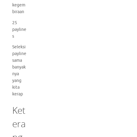
kegem
biraan
25
payline
s
Seleksi
payline
sama
banyak
nya
yang
kita
kerap
Ket
era