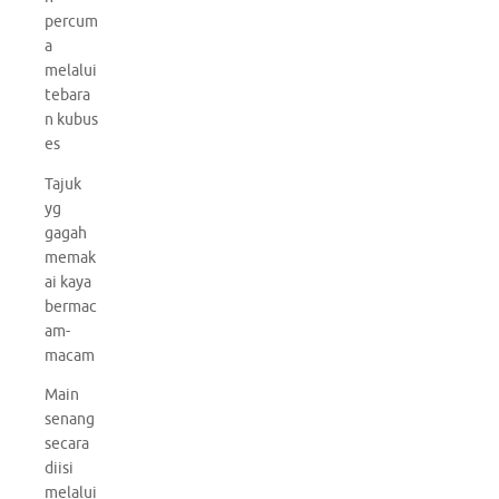
percum
a
melalui
tebara
n kubus
es
Tajuk
yg
gagah
memak
ai kaya
bermac
am-
macam
Main
senang
secara
diisi
melalui