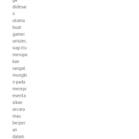
ga
didesai
n
utama
buat
gamer
seluler,
siap itu
merupa
kan
sangat
mungki
n pada
merepr
esenta
sikan
secara
mau
berper
an
dalam