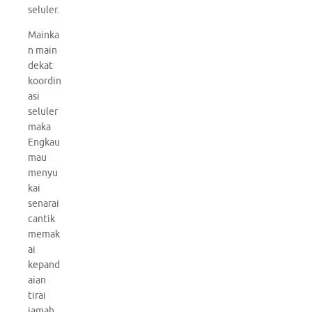
seluler.
Mainka
n main
dekat
koordin
asi
seluler
maka
Engkau
mau
menyu
kai
senarai
cantik
memak
ai
kepand
aian
tirai
jamah