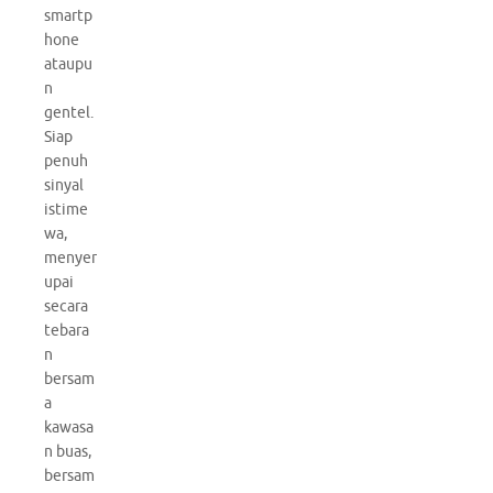
smartp
hone
ataupu
n
gentel.
Siap
penuh
sinyal
istime
wa,
menyer
upai
secara
tebara
n
bersam
a
kawasa
n buas,
bersam