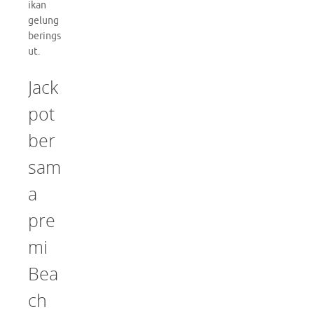
ikan
gelung
berings
ut.
Jack
pot
ber
sam
a
pre
mi
Bea
ch