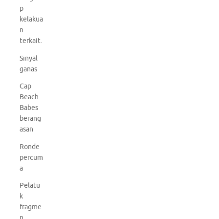
p
kelakua
n
terkait.
Sinyal
ganas
Cap
Beach
Babes
berang
asan
Ronde
percum
a
Pelatu
k
fragme
n