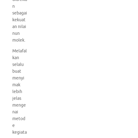
n
sebagai
kekuat
an nilai
nun
molek.
Melafal
kan
selalu
buat
menyi
mak
lebih
jelas
menge
nai
metod
e
kegiata