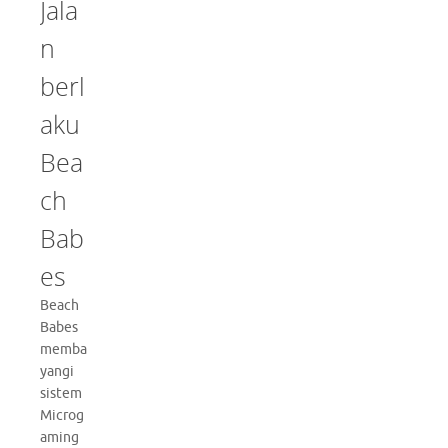
Jala
n
berl
aku
Bea
ch
Bab
es
Beach
Babes
memba
yangi
sistem
Microg
aming