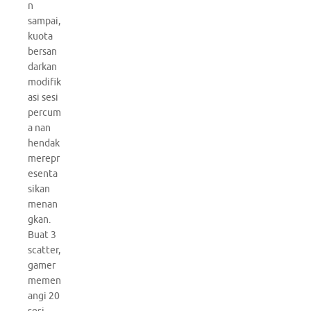
n
sampai,
kuota
bersan
darkan
modifik
asi sesi
percum
a nan
hendak
merepr
esenta
sikan
menan
gkan.
Buat 3
scatter,
gamer
memen
angi 20