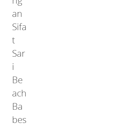
ng
an
Sifa
t
Sar
i
Be
ach
Ba
bes