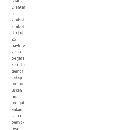
3 larik.
Diantar
a
simbol-
simbol
itu jadi
25
payline
s nan
berjara
k, serta
gamer
cakap
memut
uskan
buat
menjal
ankan
sama
banyak
nya