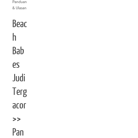
Panduan
& Ulasan
Beac
h
Bab
es
Judi
Terg
acor
>>
Pan