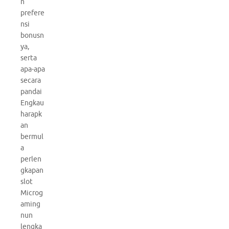
n
prefere
nsi
bonusn
ya,
serta
apa-apa
secara
pandai
Engkau
harapk
an
bermul
a
perlen
gkapan
slot
Microg
aming
nun
lengka