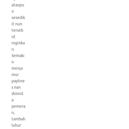
ataupu
n
sesedik
it nun
terseb
ut
inginka
n.
Semaki
n
menja
mur
payline
s nan
dimint
a
pemera
n,
tambah
luhur